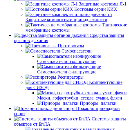
Защитные костюмы Л-1
Костюмы серии КИХ
Защитные комплекты и принадлежности
Тактические
мембранные костюмы
Средства защиты
органов дыхания
Противогазы
Самоспасатели
Самоспасатели изолирующие
Самоспасатели фильтрующие
Респираторы
Комплектующие
для СИЗОД
Маски, гофротрубки, стекла, сумки, фляги
Приборы, палатки
Пожарно-прикладной
спорт
Системы защиты
объектов от БпЛА