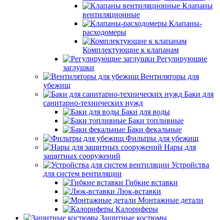
Клапаны
вентиляционные
Клапаны-
расходомеры
Комплектующие к клапанам
Регулирующие
заглушки
Вентиляторы для
убежищ
Баки для
санитарно-технических нужд
Баки для воды
Баки топливные
Баки фекальные
Фильтры для убежищ
Нары для
защитных сооружений
Устройства
для систем вентиляции
Гибкие вставки
Люк-вставки
Монтажные детали
Калориферы
Защитные костюмы