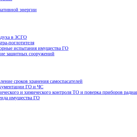
нативной энергии
здуха в ЗСГО
тра-поглотителя
орные испытания имущества ГО
ие защитных сооружений
ление сроков хранения самоспасателей
окументации ГО и ЧС
ТО и поверка приборов радиа
енда имущества ГО