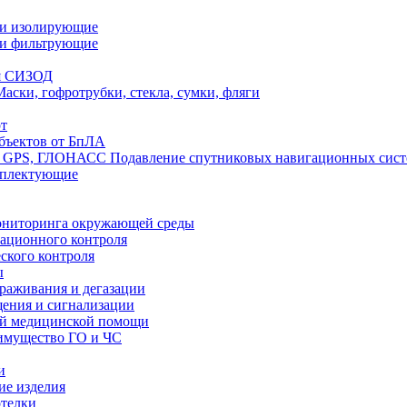
ли изолирующие
ли фильтрующие
я СИЗОД
Маски, гофротрубки, стекла, сумки, фляги
т
бъектов от БпЛА
Подавление спутниковых навигационных си
мплектующие
ониторинга окружающей среды
ационного контроля
ского контроля
ы
араживания и дегазации
щения и сигнализации
ой медицинской помощи
имущество ГО и ЧС
и
ие изделия
отелки