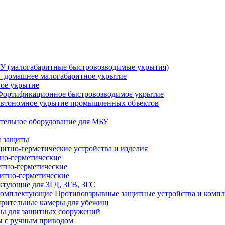
У (малогабаритные быстровозводимые укрытия)
 домашнее малогабаритное укрытие
ное укрытие
Фортификационное быстровозводимое укрытие
втономное укрытие промышленных объектов
тельное оборудование для МБУ
й защиты
итно-герметические устройства и изделия
но-герметические
итно-герметические
итно-герметические
ктующие для ЗГД, ЗГВ, ЗГС
Противовзрывные защитные устройства и комп
рительные камеры для убежищ
ы для защитных сооружений
 с ручным приводом