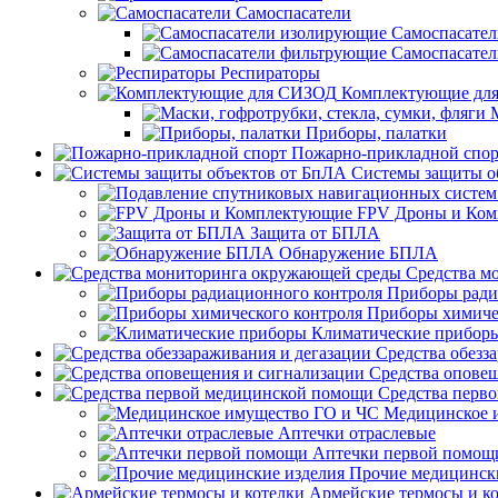
Самоспасатели
Самоспасате
Самоспасате
Респираторы
Комплектующие дл
Приборы, палатки
Пожарно-прикладной спор
Системы защиты о
FPV Дроны и Ко
Защита от БПЛА
Обнаружение БПЛА
Средства м
Приборы ради
Приборы химиче
Климатические прибор
Средства обезз
Средства опове
Средства перв
Медицинское 
Аптечки отраслевые
Аптечки первой помощ
Прочие медицинск
Армейские термосы и к