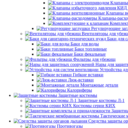
Клапаны
Клапаны в
Клапаны-расх
Комплек
Регулирующие за
Вентиляторы для убеж
Баки для 
Баки для воды
Баки топливные
Баки фекальные
Фильтры для убежищ
Нары для защит
Устройства дл
Гибкие вставки
Люк-вставки
Монтажные детали
Калориферы
Защитные костюмы
Защитные костюмы Л-1
Костюмы серии КИХ
Защитны
Тактические
Средства защиты о
Противогазы