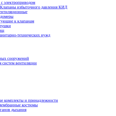
 с электроприводом
Клапаны избыточного давления КИД
ентиляционные
одомеры
тующие к клапанам
глушки
ищ
санитарно-технических нужд
ных сооружений
я систем вентиляции
е комплекты и принадлежности
 мембранные костюмы
рганов дыхания