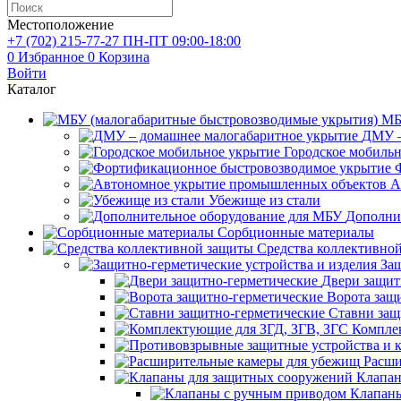
Местоположение
+7 (702)
215-77-27
ПН-ПТ 09:00-18:00
0
Избранное
0
Корзина
Войти
Каталог
МБ
ДМУ –
Городское мобиль
А
Убежище из стали
Дополни
Сорбционные материалы
Средства коллективно
Защ
Двери защит
Ворота защ
Ставни защ
Компле
Расши
Клапан
Клапаны