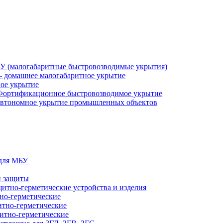
У (малогабаритные быстровозводимые укрытия)
 домашнее малогабаритное укрытие
ное укрытие
Фортификационное быстровозводимое укрытие
втономное укрытие промышленных объектов
 для МБУ
й защиты
итно-герметические устройства и изделия
но-герметические
итно-герметические
итно-герметические