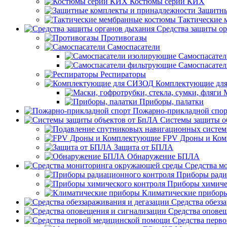
Костюмы серии КИХ
Защитны
Тактические
Средства защиты о
Противогазы
Самоспасатели
Самоспасате
Самоспасате
Респираторы
Комплектующие дл
Приборы, палатки
Пожарно-прикладной спор
Системы защиты о
FPV Дроны и Ко
Защита от БПЛА
Обнаружение БПЛА
Средства м
Приборы ради
Приборы химиче
Климатические прибор
Средства обезз
Средства опове
Средства перв