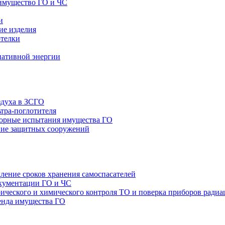
имущество ГО и ЧС
и
ие изделия
отелки
нативной энергии
здуха в ЗСГО
тра-поглотителя
орные испытания имущества ГО
ие защитных сооружений
ление сроков хранения самоспасателей
окументации ГО и ЧС
ТО и поверка приборов радиа
енда имущества ГО