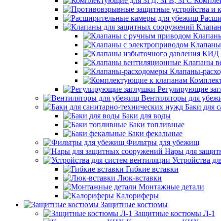
Компле
Расши
Клапан
Клапаны
Клапаны
Клапаны в
Клапаны-расх
Комплек
Регулирующие за
Вентиляторы для убеж
Баки для 
Баки для воды
Баки топливные
Баки фекальные
Фильтры для убежищ
Нары для защит
Устройства дл
Гибкие вставки
Люк-вставки
Монтажные детали
Калориферы
Защитные костюмы
Защитные костюмы Л-1