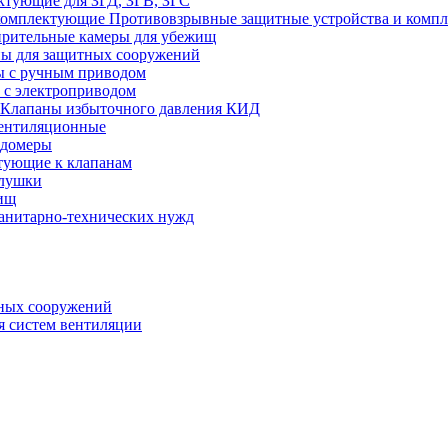
ктующие для ЗГД, ЗГВ, ЗГС
Противовзрывные защитные устройства и комп
рительные камеры для убежищ
ы для защитных сооружений
 с ручным приводом
 с электроприводом
Клапаны избыточного давления КИД
ентиляционные
одомеры
тующие к клапанам
глушки
ищ
санитарно-технических нужд
ных сооружений
я систем вентиляции