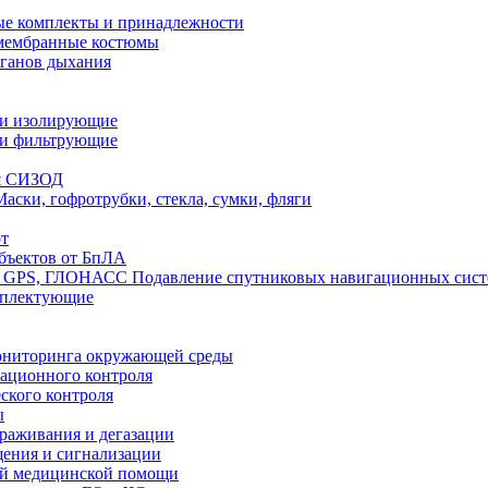
е комплекты и принадлежности
 мембранные костюмы
рганов дыхания
ли изолирующие
ли фильтрующие
я СИЗОД
Маски, гофротрубки, стекла, сумки, фляги
т
бъектов от БпЛА
Подавление спутниковых навигационных си
мплектующие
ониторинга окружающей среды
ационного контроля
ского контроля
ы
араживания и дегазации
щения и сигнализации
ой медицинской помощи