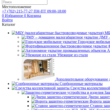
Местоположение
+7 (702)
215-77-27
ПН-ПТ 09:00-18:00
0
Избранное
0
Корзина
Войти
Каталог
МБ
ДМУ –
Городское мобиль
А
Убежище из стали
Дополнительное оборудование
Сорбционные материалы
Средства коллективно
Защ
Двери защит
Ворота защ
Ставни защ