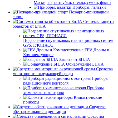
Маски, гофротрубки, стекла, сумки, фляги
Приборы, палатки
Пожарно-прикладной
спорт
Системы защиты
объектов от БпЛА
Подавление спутниковых навигационных систем
GPS, ГЛОНАСС
FPV Дроны и
Комплектующие
Защита от БПЛА
Обнаружение БПЛА
Средства
мониторинга окружающей среды
Приборы
радиационного контроля
Приборы
химического контроля
Климатические
приборы
Средства
обеззараживания и дегазации
Средства