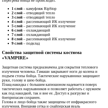
Перегрева бойца не происходит.
1 слой
– камуфляж RipStop
2 слой
– отводящий тепло
3 слой
– отводящий тепло
4 слой
– рассеивающий ИК излучение
5 слой
– рассеивающий ИК излучение
6 слой
– охлаждающий
7 слой
– охлаждающий
8 слой
– рассеивающий ИК излучение
9 слой
– подклад
Свойства защитной системы костюма
«VAMPIRE»
Защитная система предназначена для сокрытия теплового
излучения человека. Гамаши закрывают ноги до колена и
подъем стопы бойца. Тактические нарукавники защищают
руки, голову и шею бойца.
Плащ-накидка с большим капюшоном надевается поверх
тактических нарукавников и позволяет работать с оружием
как под накидкой, так и вне ее. Доступ к разгрузке и
боеприпасам сохранен.
Голова и лицо бойца также защищены от инфракрасного
излучения. Внешняя сетка и снайперская вуаль