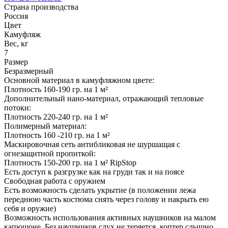
Страна производства
Россия
Цвет
Камуфляж
Вес, кг
7
Размер
Безразмерный
Основной материал в камуфляжном цвете:
Плотность 160-190 гр. на 1 м²
Дополнительный нано-материал, отражающий тепловые
потоки:
Плотность 220-240 гр. на 1 м²
Полимерный материал:
Плотность 160 -210 гр. на 1 м²
Маскировочная сеть антибликовая не шуршащая с
огнезащитной пропиткой:
Плотность 150-200 гр. на 1 м² RipStop
Есть доступ к разгрузке как на груди так и на поясе
Свободная работа с оружием
Есть возможность сделать укрытие (в положении лежа
переднюю часть костюма снять через голову и накрыть ею
себя и оружие)
Возможность использования активных наушников на малом
капюшоне. Без наушников слух не теряется, коптер слышно.