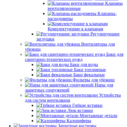
Клапаны
вентиляционные
Клапаны-
расходомеры
Комплектующие к клапанам
Регулирующие
заглушки
Вентиляторы для
убежищ
Баки для
санитарно-технических нужд
Баки для воды
Баки топливные
Баки фекальные
Фильтры для убежищ
Нары для
защитных сооружений
Устройства
для систем вентиляции
Гибкие вставки
Люк-вставки
Монтажные детали
Калориферы
Защитные костюмы