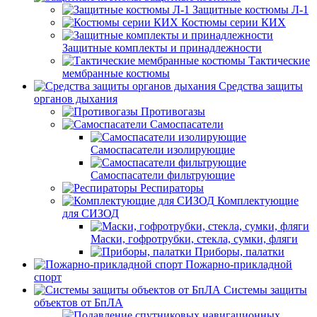
Защитные костюмы Л-1
Костюмы серии КИХ
Защитные комплекты и принадлежности
Тактические
мембранные костюмы
Средства защиты
органов дыхания
Противогазы
Самоспасатели
Самоспасатели изолирующие
Самоспасатели фильтрующие
Респираторы
Комплектующие
для СИЗОД
Маски, гофротрубки, стекла, сумки, фляги
Приборы, палатки
Пожарно-прикладной
спорт
Системы защиты
объектов от БпЛА