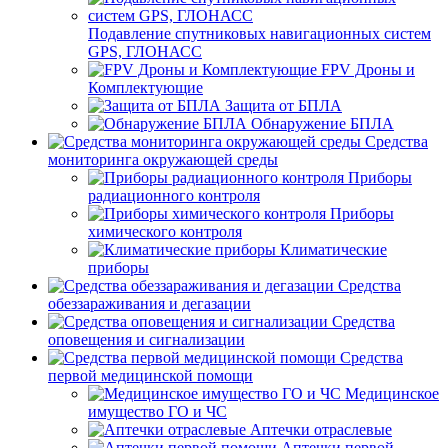
Подавление спутниковых навигационных систем
GPS, ГЛОНАСС
FPV Дроны и
Комплектующие
Защита от БПЛА
Обнаружение БПЛА
Средства
мониторинга окружающей среды
Приборы
радиационного контроля
Приборы
химического контроля
Климатические
приборы
Средства
обеззараживания и дегазации
Средства
оповещения и сигнализации
Средства
первой медицинской помощи
Медицинское
имущество ГО и ЧС
Аптечки отраслевые
Аптечки первой