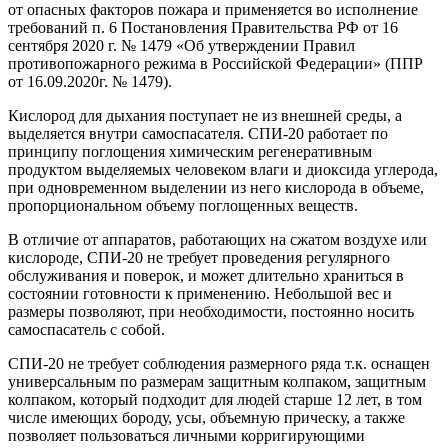
от опасных факторов пожара и применяется во исполнение
требований п. 6 Постановления Правительства РФ от 16
сентября 2020 г. № 1479 «Об утверждении Правил
противопожарного режима в Российской Федерации» (ППР
от 16.09.2020г. № 1479).
Кислород для дыхания поступает не из внешней среды, а
выделяется внутри самоспасателя. СПИ-20 работает по
принципу поглощения химическим регенеративным
продуктом выделяемых человеком влаги и диоксида углерода,
при одновременном выделении из него кислорода в объеме,
пропорциональном объему поглощенных веществ.
В отличие от аппаратов, работающих на сжатом воздухе или
кислороде, СПИ-20 не требует проведения регулярного
обслуживания и поверок, и может длительно храниться в
состоянии готовности к применению. Небольшой вес и
размеры позволяют, при необходимости, постоянно носить
самоспасатель с собой.
СПИ-20 не требует соблюдения размерного ряда т.к. оснащен
универсальным по размерам защитным колпаком, защитным
колпаком, который подходит для людей старше 12 лет, в том
числе имеющих бороду, усы, объемную прическу, а также
позволяет пользоваться личными корригирующими