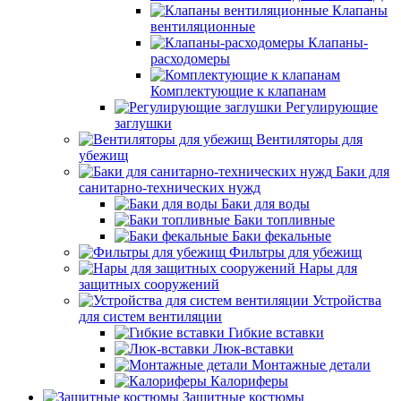
Клапаны
вентиляционные
Клапаны-
расходомеры
Комплектующие к клапанам
Регулирующие
заглушки
Вентиляторы для
убежищ
Баки для
санитарно-технических нужд
Баки для воды
Баки топливные
Баки фекальные
Фильтры для убежищ
Нары для
защитных сооружений
Устройства
для систем вентиляции
Гибкие вставки
Люк-вставки
Монтажные детали
Калориферы
Защитные костюмы