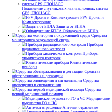
Подавление спутниковых навигационных систем
GPS, ГЛОНАСС
FPV Дроны и
Комплектующие
Защита от БПЛА
Обнаружение БПЛА
Средства
мониторинга окружающей среды
Приборы
радиационного контроля
Приборы
химического контроля
Климатические
приборы
Средства
обеззараживания и дегазации
Средства
оповещения и сигнализации
Средства
первой медицинской помощи
Медицинское
имущество ГО и ЧС
Аптечки отраслевые
Аптечки первой