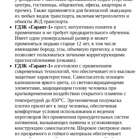
центры, гостиницы, общежития, офисы, квартиры и
прочее). Также применяется для безопасной эвакуации
из любых видов транспорта, включая метрополитен и
объекты Ж/Д транспорта.
ГДЗК «Гарант-1»
прост, интуитивно понятен в
применении и не требует предварительного обучения.
Имеет один универсальный размер и может
применяться людьми старше 12 лет, в том числе
имеющими бороду, усы, объемную прическу, а также
позволяет пользоваться личными корригирующими
приспособлениями (очками).
ГДЗК «Гарант-1»
изготовлен с применением
современных технологий, что обеспечивает его высокие
защитные характеристики. Самоспасатель оснащен
капюшоном яркого цвета, со световозвращающими
элементами, защищающим голову человека при
кратковременном воздействии открытого пламени с
о
температурой до 850
С. Эргономичная полумаска
плотно прилегает к лицу человека, обеспечивая
комфортные условия использования и ведения
переговоров без применения принудительных систем
натяжения, вызывающих намины и усложняющих
конструкцию самоспасателя. Широкое смотровое окно
из прозрачного и гибкого материала обеспечивает