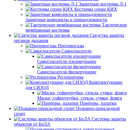
Защитные костюмы Л-1
Костюмы серии КИХ
Защитные комплекты и принадлежности
Тактические
мембранные костюмы
Средства защиты
органов дыхания
Противогазы
Самоспасатели
Самоспасатели изолирующие
Самоспасатели фильтрующие
Респираторы
Комплектующие
для СИЗОД
Маски, гофротрубки, стекла, сумки, фляги
Приборы, палатки
Пожарно-прикладной
спорт
Системы защиты
объектов от БпЛА