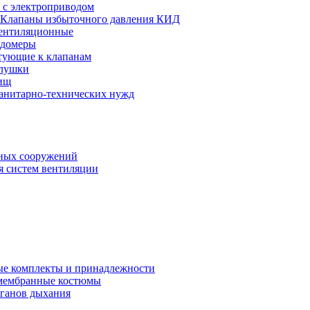
 с электроприводом
Клапаны избыточного давления КИД
ентиляционные
одомеры
тующие к клапанам
глушки
ищ
санитарно-технических нужд
ных сооружений
я систем вентиляции
е комплекты и принадлежности
 мембранные костюмы
рганов дыхания