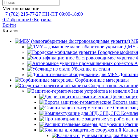
Местоположение
+7 (702)
215-77-27
ПН-ПТ 09:00-18:00
0
Избранное
0
Корзина
Войти
Каталог
МБ
ДМУ –
Городское мобиль
А
Убежище из стали
Дополни
Сорбционные материалы
Средства коллективно
Защ
Двери защит
Ворота защ
Ставни защ
Компле
Расши
Клапан
Клапаны