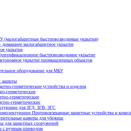
У (малогабаритные быстровозводимые укрытия)
 домашнее малогабаритное укрытие
ное укрытие
Фортификационное быстровозводимое укрытие
втономное укрытие промышленных объектов
тельное оборудование для МБУ
й защиты
итно-герметические устройства и изделия
но-герметические
итно-герметические
итно-герметические
ктующие для ЗГД, ЗГВ, ЗГС
Противовзрывные защитные устройства и комп
рительные камеры для убежищ
ы для защитных сооружений
 с ручным приводом