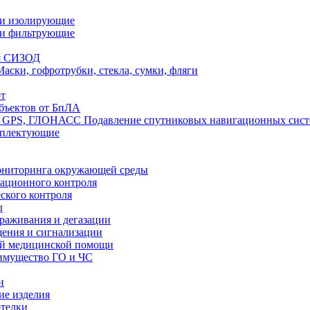
ли изолирующие
ли фильтрующие
я СИЗОД
Маски, гофротрубки, стекла, сумки, фляги
т
бъектов от БпЛА
Подавление спутниковых навигационных си
мплектующие
ониторинга окружающей среды
ационного контроля
ского контроля
ы
араживания и дегазации
щения и сигнализации
ой медицинской помощи
имущество ГО и ЧС
и
ие изделия
отелки