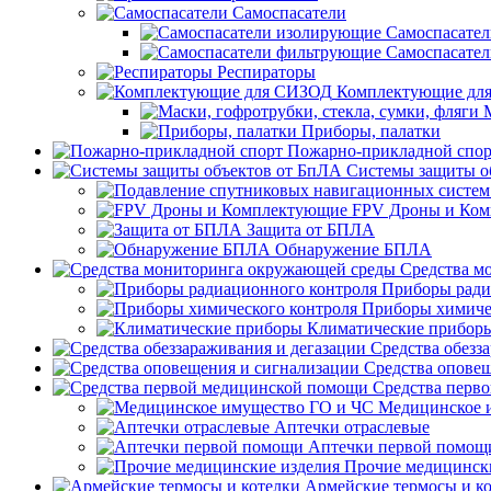
Самоспасатели
Самоспасате
Самоспасате
Респираторы
Комплектующие дл
Приборы, палатки
Пожарно-прикладной спор
Системы защиты о
FPV Дроны и Ко
Защита от БПЛА
Обнаружение БПЛА
Средства м
Приборы ради
Приборы химиче
Климатические прибор
Средства обезз
Средства опове
Средства перв
Медицинское 
Аптечки отраслевые
Аптечки первой помощ
Прочие медицинск
Армейские термосы и к