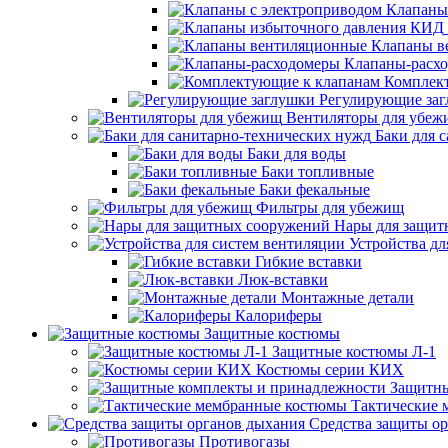
Клапаны
Клапаны в
Клапаны-расх
Комплек
Регулирующие за
Вентиляторы для убеж
Баки для 
Баки для воды
Баки топливные
Баки фекальные
Фильтры для убежищ
Нары для защит
Устройства дл
Гибкие вставки
Люк-вставки
Монтажные детали
Калориферы
Защитные костюмы
Защитные костюмы Л-1
Костюмы серии КИХ
Защитны
Тактические
Средства защиты о
Противогазы