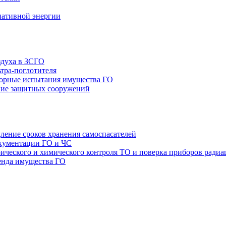
нативной энергии
здуха в ЗСГО
тра-поглотителя
орные испытания имущества ГО
ие защитных сооружений
ление сроков хранения самоспасателей
окументации ГО и ЧС
ТО и поверка приборов радиа
енда имущества ГО