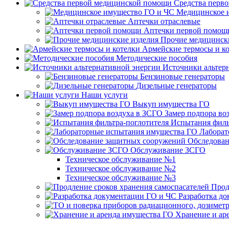
Средства перв
Медицинское 
Аптечки отраслевые
Аптечки первой помощ
Прочие медицинск
Армейские термосы и к
Методические пособия
Источники альтер
Бензиновые генераторы
Дизельные генераторы
Наши услуги
Выкуп имущества ГО
Замер подпора во
Испытания филь
Лаборат
Обследован
Обслуживание ЗСГО
Техническое обслуживание №1
Техническое обслуживание №2
Техническое обслуживание №3
Прод
Разработка д
Хранение и ар