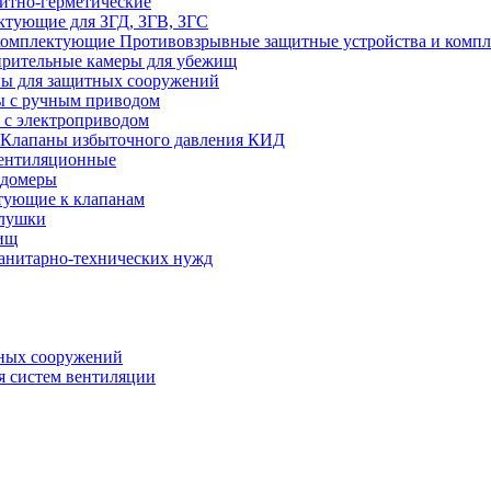
итно-герметические
ктующие для ЗГД, ЗГВ, ЗГС
Противовзрывные защитные устройства и комп
рительные камеры для убежищ
ы для защитных сооружений
 с ручным приводом
 с электроприводом
Клапаны избыточного давления КИД
ентиляционные
одомеры
тующие к клапанам
глушки
ищ
санитарно-технических нужд
ных сооружений
я систем вентиляции