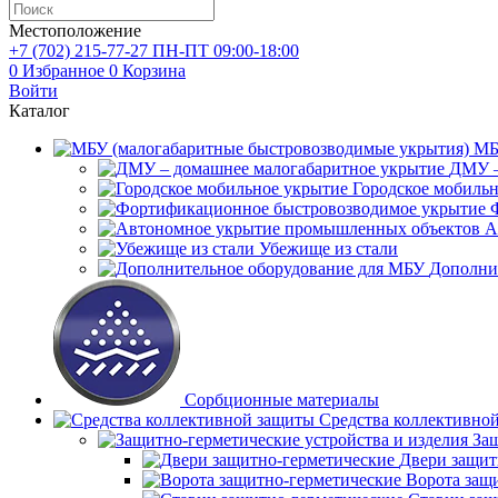
Местоположение
+7 (702)
215-77-27
ПН-ПТ 09:00-18:00
0
Избранное
0
Корзина
Войти
Каталог
МБ
ДМУ –
Городское мобиль
А
Убежище из стали
Дополни
Сорбционные материалы
Средства коллективно
Защ
Двери защит
Ворота защ