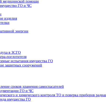
ой медицинской помощи
имущество ГО и ЧС
и
ие изделия
отелки
нативной энергии
здуха в ЗСГО
тра-поглотителя
орные испытания имущества ГО
ие защитных сооружений
ление сроков хранения самоспасателей
окументации ГО и ЧС
ТО и поверка приборов радиа
енда имущества ГО