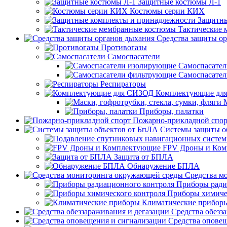
Защитные костюмы Л-1
Костюмы серии КИХ
Защитны
Тактические
Средства защиты о
Противогазы
Самоспасатели
Самоспасате
Самоспасате
Респираторы
Комплектующие дл
Приборы, палатки
Пожарно-прикладной спор
Системы защиты о
FPV Дроны и Ко
Защита от БПЛА
Обнаружение БПЛА
Средства м
Приборы ради
Приборы химиче
Климатические прибор
Средства обезз
Средства опове