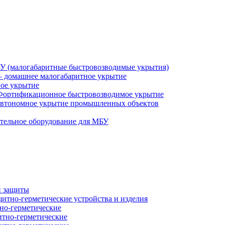
У (малогабаритные быстровозводимые укрытия)
 домашнее малогабаритное укрытие
ное укрытие
Фортификационное быстровозводимое укрытие
втономное укрытие промышленных объектов
тельное оборудование для МБУ
й защиты
итно-герметические устройства и изделия
но-герметические
итно-герметические