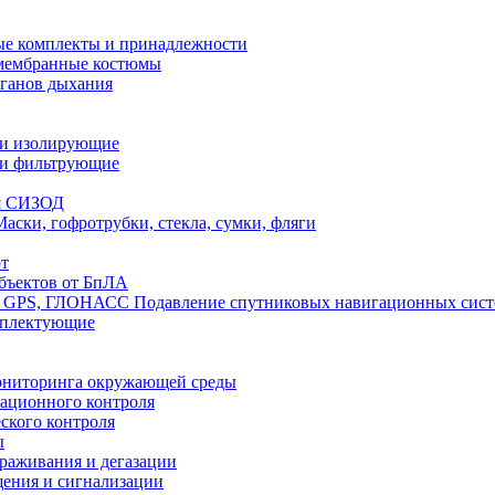
е комплекты и принадлежности
 мембранные костюмы
рганов дыхания
ли изолирующие
ли фильтрующие
я СИЗОД
Маски, гофротрубки, стекла, сумки, фляги
т
бъектов от БпЛА
Подавление спутниковых навигационных си
мплектующие
ониторинга окружающей среды
ационного контроля
ского контроля
ы
араживания и дегазации
щения и сигнализации