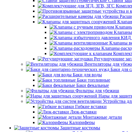
Ставни защ
Компле
Расши
Клапан
Клапаны
Клапаны
Клапаны в
Клапаны-расх
Комплек
Регулирующие за
Вентиляторы для убеж
Баки для 
Баки для воды
Баки топливные
Баки фекальные
Фильтры для убежищ
Нары для защит
Устройства дл
Гибкие вставки
Люк-вставки
Монтажные детали
Калориферы
Защитные костюмы