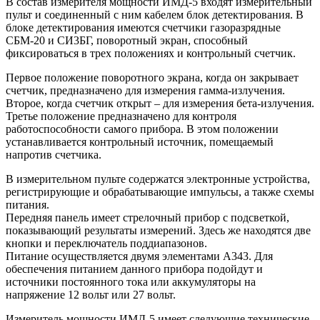
В состав измерителя мощности ИМД-5 входят измерительный
пульт и соединенный с ним кабелем блок детектирования. В
блоке детектирования имеются счетчики газоразрядные
СБМ-20 и СИ3БГ, поворотный экран, способный
фиксироваться в трех положениях и контрольный счетчик.
Первое положение поворотного экрана, когда он закрывает
счетчик, предназначено для измерения гамма-излучения.
Второе, когда счетчик открыт – для измерения бета-излучения.
Третье положение предназначено для контроля
работоспособности самого прибора. В этом положении
устанавливается контрольный источник, помещаемый
напротив счетчика.
В измерительном пульте содержатся электронные устройства,
регистрирующие и обрабатывающие импульсы, а также схемы
питания.
Передняя панель имеет стрелочный прибор с подсветкой,
показывающий результаты измерений. Здесь же находятся две
кнопки и переключатель поддиапазонов.
Питание осуществляется двумя элементами А343. Для
обеспечения питанием данного прибора подойдут и
источники постоянного тока или аккумуляторы на
напряжение 12 вольт или 27 вольт.
Измеритель мощности ИМД-5 имеет следующие технические