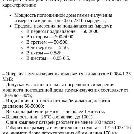
характеристики:
Мощность поглощенной дозы гамма-излучения
измеряется в диапазоне 0.05-2×105 мрад/час;
Пределы измерения на поддиапазонах (мрад/ч):
В первом поддиапазоне — 50-2000;
Во втором — 500-5000;
В третьем — 50-500;
В четвертом — 5-50;
В пятом — 0.5-5;
В шестом — 0.05-0.5.
– Энергия гамма-излучения измеряется в диапазоне 0.084-1.25
МэВ;
– Допускаемая относительная погрешность измерения
мощности поглощенной дозы гамма-излучения составляет от
-30% до +30%;
– Индикация плотности потока бета-частиц лежит в
диапазоне 50-50000;
– Выход на рабочий режим — не более 1 минуты;
– Влажность при +25°C составляет до 100%;
– Один комплект батарей работает не менее 100 часов;
– Габаритные размеры измерительного пульта — 172×102х116
мм, диаметр блока детектирования 46 мм, длина 170 мм.