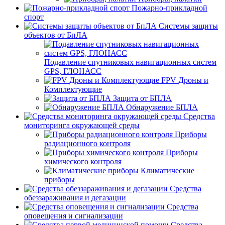
Пожарно-прикладной
спорт
Системы защиты
объектов от БпЛА
Подавление спутниковых навигационных систем
GPS, ГЛОНАСС
FPV Дроны и
Комплектующие
Защита от БПЛА
Обнаружение БПЛА
Средства
мониторинга окружающей среды
Приборы
радиационного контроля
Приборы
химического контроля
Климатические
приборы
Средства
обеззараживания и дегазации
Средства
оповещения и сигнализации
Средства