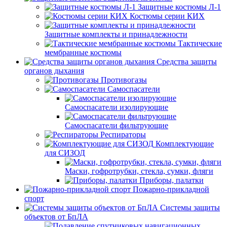
Защитные костюмы Л-1
Костюмы серии КИХ
Защитные комплекты и принадлежности
Тактические
мембранные костюмы
Средства защиты
органов дыхания
Противогазы
Самоспасатели
Самоспасатели изолирующие
Самоспасатели фильтрующие
Респираторы
Комплектующие
для СИЗОД
Маски, гофротрубки, стекла, сумки, фляги
Приборы, палатки
Пожарно-прикладной
спорт
Системы защиты
объектов от БпЛА