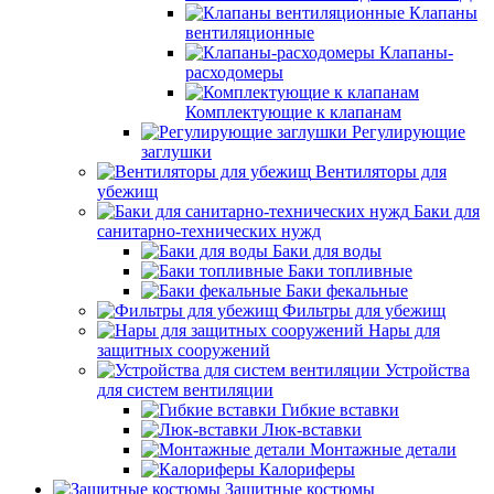
Клапаны
вентиляционные
Клапаны-
расходомеры
Комплектующие к клапанам
Регулирующие
заглушки
Вентиляторы для
убежищ
Баки для
санитарно-технических нужд
Баки для воды
Баки топливные
Баки фекальные
Фильтры для убежищ
Нары для
защитных сооружений
Устройства
для систем вентиляции
Гибкие вставки
Люк-вставки
Монтажные детали
Калориферы
Защитные костюмы