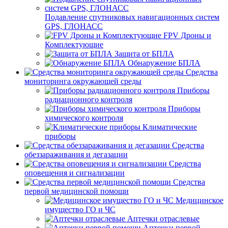
Подавление спутниковых навигационных систем
GPS, ГЛОНАСС
FPV Дроны и
Комплектующие
Защита от БПЛА
Обнаружение БПЛА
Средства
мониторинга окружающей среды
Приборы
радиационного контроля
Приборы
химического контроля
Климатические
приборы
Средства
обеззараживания и дегазации
Средства
оповещения и сигнализации
Средства
первой медицинской помощи
Медицинское
имущество ГО и ЧС
Аптечки отраслевые
Аптечки первой