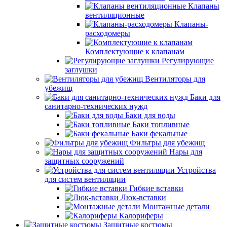
Клапаны
вентиляционные
Клапаны-
расходомеры
Комплектующие к клапанам
Регулирующие
заглушки
Вентиляторы для
убежищ
Баки для
санитарно-технических нужд
Баки для воды
Баки топливные
Баки фекальные
Фильтры для убежищ
Нары для
защитных сооружений
Устройства
для систем вентиляции
Гибкие вставки
Люк-вставки
Монтажные детали
Калориферы
Защитные костюмы