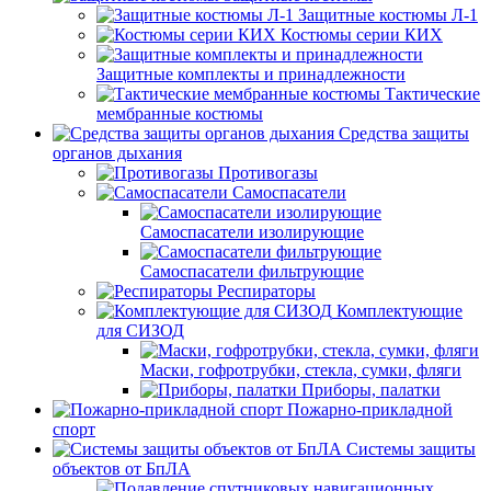
Защитные костюмы Л-1
Костюмы серии КИХ
Защитные комплекты и принадлежности
Тактические
мембранные костюмы
Средства защиты
органов дыхания
Противогазы
Самоспасатели
Самоспасатели изолирующие
Самоспасатели фильтрующие
Респираторы
Комплектующие
для СИЗОД
Маски, гофротрубки, стекла, сумки, фляги
Приборы, палатки
Пожарно-прикладной
спорт
Системы защиты
объектов от БпЛА