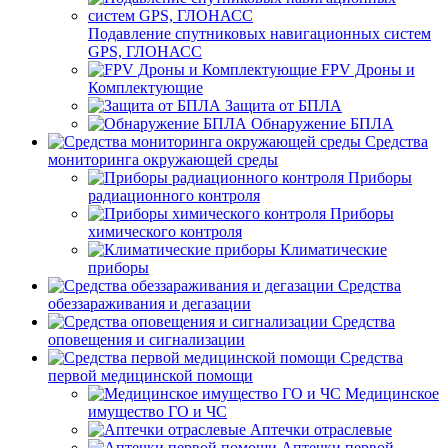
Подавление спутниковых навигационных систем
GPS, ГЛОНАСС
FPV Дроны и
Комплектующие
Защита от БПЛА
Обнаружение БПЛА
Средства
мониторинга окружающей среды
Приборы
радиационного контроля
Приборы
химического контроля
Климатические
приборы
Средства
обеззараживания и дегазации
Средства
оповещения и сигнализации
Средства
первой медицинской помощи
Медицинское
имущество ГО и ЧС
Аптечки отраслевые
Аптечки первой