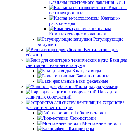
Клапаны избыточного давления КИД
Клапаны
вентиляционные
Клапаны-
расходомеры
Комплектующие к клапанам
Регулирующие
заглушки
Вентиляторы для
убежищ
Баки для
санитарно-технических нужд
Баки для воды
Баки топливные
Баки фекальные
Фильтры для убежищ
Нары для
защитных сооружений
Устройства
для систем вентиляции
Гибкие вставки
Люк-вставки
Монтажные детали
Калориферы