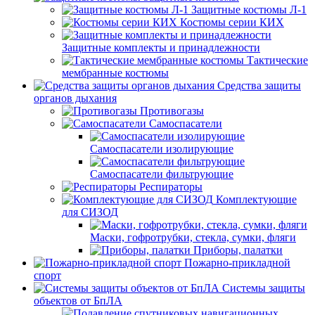
Защитные костюмы Л-1
Костюмы серии КИХ
Защитные комплекты и принадлежности
Тактические
мембранные костюмы
Средства защиты
органов дыхания
Противогазы
Самоспасатели
Самоспасатели изолирующие
Самоспасатели фильтрующие
Респираторы
Комплектующие
для СИЗОД
Маски, гофротрубки, стекла, сумки, фляги
Приборы, палатки
Пожарно-прикладной
спорт
Системы защиты
объектов от БпЛА