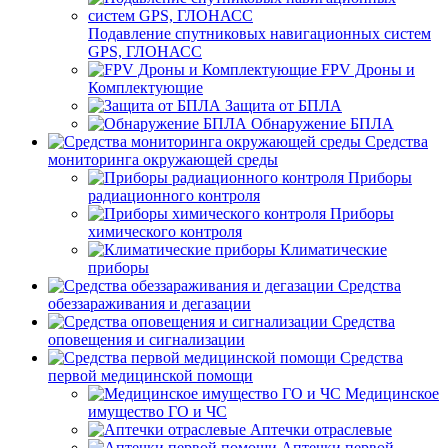
Подавление спутниковых навигационных систем
GPS, ГЛОНАСС
FPV Дроны и
Комплектующие
Защита от БПЛА
Обнаружение БПЛА
Средства
мониторинга окружающей среды
Приборы
радиационного контроля
Приборы
химического контроля
Климатические
приборы
Средства
обеззараживания и дегазации
Средства
оповещения и сигнализации
Средства
первой медицинской помощи
Медицинское
имущество ГО и ЧС
Аптечки отраслевые
Аптечки первой