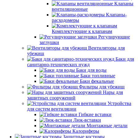
Клапаны
вентиляционные
Клапаны-
расходомеры
Комплектующие к клапанам
Регулирующие
заглушки
Вентиляторы для
убежищ
Баки для
санитарно-технических нужд
Баки для воды
Баки топливные
Баки фекальные
Фильтры для убежищ
Нары для
защитных сооружений
Устройства
для систем вентиляции
Гибкие вставки
Люк-вставки
Монтажные детали
Калориферы
Защитные костюмы