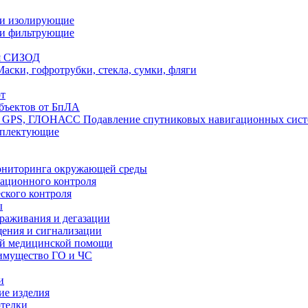
ли изолирующие
ли фильтрующие
я СИЗОД
Маски, гофротрубки, стекла, сумки, фляги
т
бъектов от БпЛА
Подавление спутниковых навигационных си
мплектующие
ониторинга окружающей среды
ационного контроля
ского контроля
ы
араживания и дегазации
щения и сигнализации
ой медицинской помощи
имущество ГО и ЧС
и
ие изделия
отелки