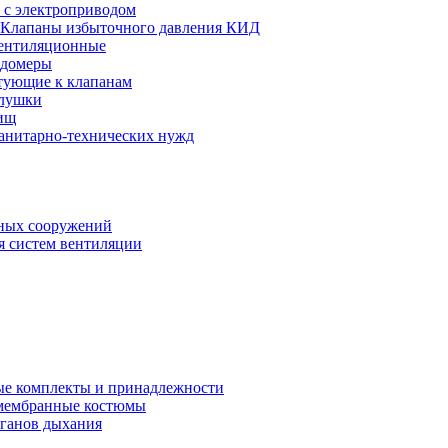
 с электроприводом
Клапаны избыточного давления КИД
ентиляционные
одомеры
тующие к клапанам
глушки
ищ
санитарно-технических нужд
ных сооружений
я систем вентиляции
е комплекты и принадлежности
 мембранные костюмы
рганов дыхания