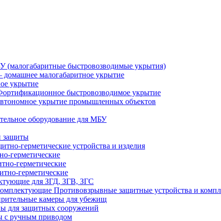
У (малогабаритные быстровозводимые укрытия)
 домашнее малогабаритное укрытие
ное укрытие
Фортификационное быстровозводимое укрытие
втономное укрытие промышленных объектов
тельное оборудование для МБУ
й защиты
итно-герметические устройства и изделия
но-герметические
итно-герметические
итно-герметические
ктующие для ЗГД, ЗГВ, ЗГС
Противовзрывные защитные устройства и комп
рительные камеры для убежищ
ы для защитных сооружений
 с ручным приводом