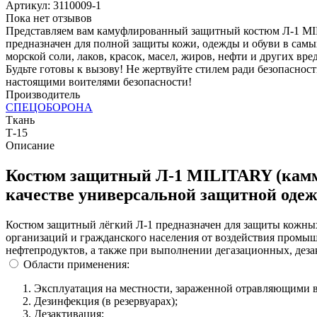
Артикул:
3110009-1
Пока нет отзывов
Представляем вам камуфлированный защитный костюм Л-1 MIL
предназначен для полной защиты кожи, одежды и обуви в сам
морской соли, лаков, красок, масел, жиров, нефти и других в
Будьте готовы к вызову! Не жертвуйте стилем ради безопаснос
настоящими воителями безопасности!
Производитель
СПЕЦОБОРОНА
Ткань
Т-15
Описание
Костюм защитный Л-1 MILITARY (камму
качестве универсальной защитной оде
Костюм защитный лёгкий Л-1 предназначен для защиты кожны
организаций и гражданского населения от воздействия промышл
нефтепродуктов, а также при выполнении дегазационных, дез
Области применения:
Эксплуатация на местности, зараженной отравляющими
Дезинфекция (в резервуарах);
Дезактивация;