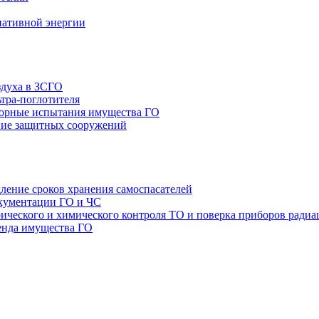
нативной энергии
здуха в ЗСГО
тра-поглотителя
орные испытания имущества ГО
ие защитных сооружений
ление сроков хранения самоспасателей
окументации ГО и ЧС
ТО и поверка приборов радиа
енда имущества ГО