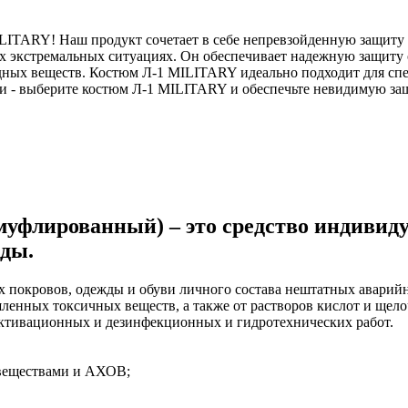
ITARY! Наш продукт сочетает в себе непревзойденную защиту
ых экстремальных ситуациях. Он обеспечивает надежную защиту
редных веществ. Костюм Л-1 MILITARY идеально подходит для сп
ти - выберите костюм Л-1 MILITARY и обеспечьте невидимую защ
флированный) – это средство индивиду
жды.
х покровов, одежды и обуви личного состава нештатных авари
енных токсичных веществ, а также от растворов кислот и щелоче
активационных и дезинфекционных и гидротехнических работ.
 веществами и АХОВ;