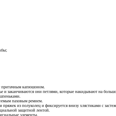
жбы;
 с притачным капюшоном.
е и заканчиваются они петлями, которые накидывают на большо
 шпеньками.
руемым паховым ремнем.
 пряжек из полуколец и фиксируется внизу хлястиками с застеж
циальной защитной лентой.
сигнальные элементы.