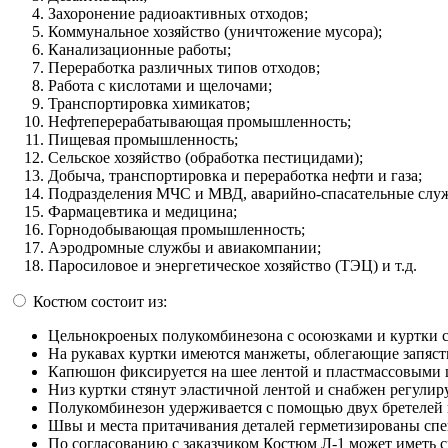
Захоронение радиоактивных отходов;
Коммунальное хозяйство (уничтожение мусора);
Канализационные работы;
Переработка различных типов отходов;
Работа с кислотами и щелочами;
Транспортировка химикатов;
Нефтеперерабатывающая промышленность;
Пищевая промышленность;
Сельское хозяйство (обработка пестицидами);
Добыча, транспортировка и переработка нефти и газа;
Подразделения МЧС и МВД, аварийно-спасательные слу
Фармацевтика и медицина;
Горнодобывающая промышленность;
Аэродромные службы и авиакомпании;
Паросиловое и энергетическое хозяйство (ТЭЦ) и т.д.
Костюм состоит из:
Цельнокроеных полукомбинезона с осоюзками и куртки
На рукавах куртки имеются манжеты, облегающие запясть
Капюшон фиксируется на шее лентой и пластмассовыми
Низ куртки стянут эластичной лентой и снабжен регули
Полукомбинезон удерживается с помощью двух бретелей и
Швы и места притачивания деталей герметизированы спе
По согласованию с заказчиком Костюм Л-1 может иметь 