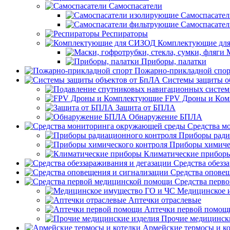
Самоспасатели
Самоспасате
Самоспасате
Респираторы
Комплектующие дл
Приборы, палатки
Пожарно-прикладной спор
Системы защиты о
FPV Дроны и Ко
Защита от БПЛА
Обнаружение БПЛА
Средства м
Приборы ради
Приборы химиче
Климатические прибор
Средства обезз
Средства опове
Средства перв
Медицинское 
Аптечки отраслевые
Аптечки первой помощ
Прочие медицинск
Армейские термосы и к