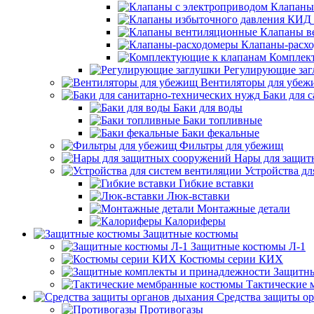
Клапаны
Клапаны в
Клапаны-расх
Комплек
Регулирующие за
Вентиляторы для убеж
Баки для 
Баки для воды
Баки топливные
Баки фекальные
Фильтры для убежищ
Нары для защит
Устройства дл
Гибкие вставки
Люк-вставки
Монтажные детали
Калориферы
Защитные костюмы
Защитные костюмы Л-1
Костюмы серии КИХ
Защитны
Тактические
Средства защиты о
Противогазы