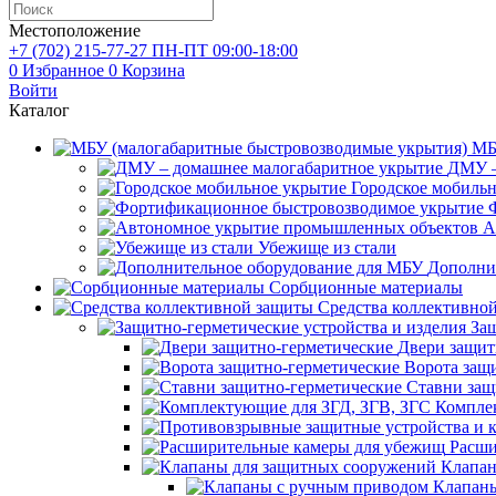
Местоположение
+7 (702)
215-77-27
ПН-ПТ 09:00-18:00
0
Избранное
0
Корзина
Войти
Каталог
МБ
ДМУ –
Городское мобиль
А
Убежище из стали
Дополни
Сорбционные материалы
Средства коллективно
Защ
Двери защит
Ворота защ
Ставни защ
Компле
Расши
Клапан
Клапаны