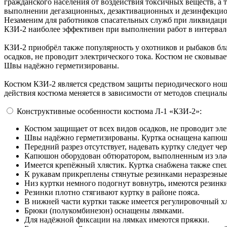
гражданского населения от воздействия токсичных веществ, а т
выполнении дегазационных, дезактивационных и дезинфекцио
Незаменим для работников спасательных служб при ликвидаци
КЗИ-2 наиболее эффективен при выполнении работ в интервале
КЗИ-2 приобрёл также популярность у охотников и рыбаков бл
осадков, не проводит электрического тока. Костюм не сковывае
Швы надёжно герметизированы.
Костюм КЗИ-2 является средством защиты периодического нош
действия костюма меняется в зависимости от методов специал
Конструктивные особенности костюма Л-1 «КЗИ-2»:
Костюм защищает от всех видов осадков, не проводит эле
Швы надёжно герметизированы. Куртка оснащена капюш
Передний разрез отсутствует, надевать куртку следует чер
Капюшон оборудован обтюратором, выполненным из элас
Имеется крепёжный хлястик. Куртка снабжена также спе
К рукавам прикреплены стянутые резинками неразрезны
Низ куртки немного подогнут вовнутрь, имеются резинк
Резинки плотно стягивают куртку в районе пояса.
В нижней части куртки также имеется регулировочный х
Брюки (полукомбинезон) оснащены лямками.
Для надёжной фиксации на лямках имеются пряжки.