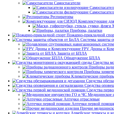
Самоспасатели
Самоспасате
Самоспасате
Респираторы
Комплектующие дл
Приборы, палатки
Пожарно-прикладной спор
Системы защиты о
FPV Дроны и Ко
Защита от БПЛА
Обнаружение БПЛА
Средства м
Приборы ради
Приборы химиче
Климатические прибор
Средства обезз
Средства опове
Средства перв
Медицинское 
Аптечки отраслевые
Аптечки первой помощ
Прочие медицинск
Армейские термосы и к