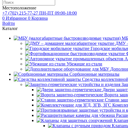
Местоположение
+7 (702)
215-77-27
ПН-ПТ 09:00-18:00
0
Избранное
0
Корзина
Войти
Каталог
МБ
ДМУ –
Городское мобиль
А
Убежище из стали
Дополни
Сорбционные материалы
Средства коллективно
Защ
Двери защит
Ворота защ
Ставни защ
Компле
Расши
Клапан
Клапаны