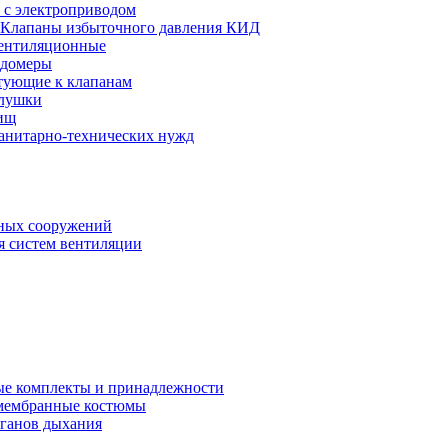
 с электроприводом
Клапаны избыточного давления КИД
ентиляционные
одомеры
тующие к клапанам
глушки
ищ
санитарно-технических нужд
ных сооружений
я систем вентиляции
е комплекты и принадлежности
 мембранные костюмы
рганов дыхания