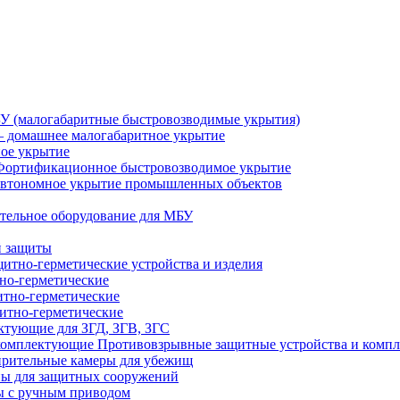
У (малогабаритные быстровозводимые укрытия)
 домашнее малогабаритное укрытие
ное укрытие
Фортификационное быстровозводимое укрытие
втономное укрытие промышленных объектов
тельное оборудование для МБУ
й защиты
итно-герметические устройства и изделия
но-герметические
итно-герметические
итно-герметические
ктующие для ЗГД, ЗГВ, ЗГС
Противовзрывные защитные устройства и комп
рительные камеры для убежищ
ы для защитных сооружений
 с ручным приводом