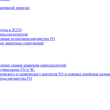
нативной энергии
здуха в ЗСГО
тра-поглотителя
орные испытания имущества ГО
ие защитных сооружений
ление сроков хранения самоспасателей
окументации ГО и ЧС
ТО и поверка приборов радиа
енда имущества ГО