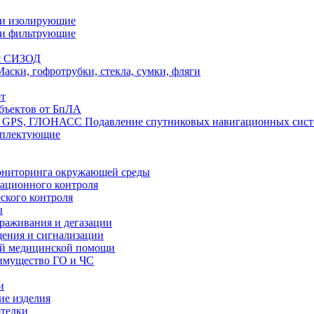
ли изолирующие
ли фильтрующие
я СИЗОД
Маски, гофротрубки, стекла, сумки, фляги
т
бъектов от БпЛА
Подавление спутниковых навигационных си
мплектующие
ониторинга окружающей среды
ационного контроля
ского контроля
ы
араживания и дегазации
щения и сигнализации
ой медицинской помощи
имущество ГО и ЧС
и
ие изделия
отелки