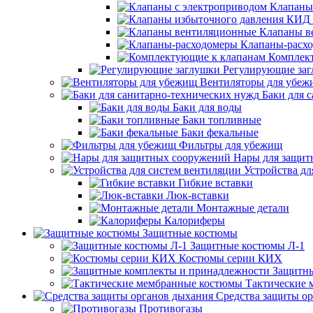
Клапаны
Клапаны в
Клапаны-расх
Комплек
Регулирующие за
Вентиляторы для убеж
Баки для 
Баки для воды
Баки топливные
Баки фекальные
Фильтры для убежищ
Нары для защит
Устройства дл
Гибкие вставки
Люк-вставки
Монтажные детали
Калориферы
Защитные костюмы
Защитные костюмы Л-1
Костюмы серии КИХ
Защитны
Тактические
Средства защиты о
Противогазы