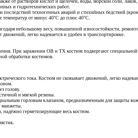
акже от растворов кислот и щелочей, воды, морской соли, лаков,
нных и гидротехнических работ.
и последствий техногенных аварий и стихийных бедствий (кром
 температур от минус 40°С до плюс 40°С.
агодаря небольшому весу, повышенной износостойкости, ремонт
т движений, легко надевается и удобен в транспортировке.
ения. При заражении ОВ и ТХ костюм подвергают специальной 
ьной обработки костюмов.
ктрического тока. Костюм не сковывает движений, легко надевае
оном.
ез голову.
тичной и мягкой резины.
циальным горловым клапаном, предназначенным для защиты кож
е манжеты.
и, надёжно герметизирующие весь костюм.
лястик.