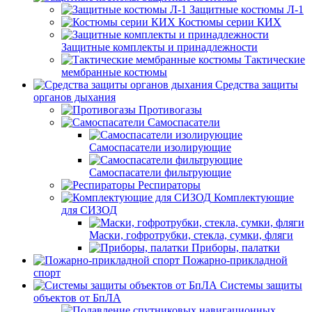
Защитные костюмы Л-1
Костюмы серии КИХ
Защитные комплекты и принадлежности
Тактические
мембранные костюмы
Средства защиты
органов дыхания
Противогазы
Самоспасатели
Самоспасатели изолирующие
Самоспасатели фильтрующие
Респираторы
Комплектующие
для СИЗОД
Маски, гофротрубки, стекла, сумки, фляги
Приборы, палатки
Пожарно-прикладной
спорт
Системы защиты
объектов от БпЛА