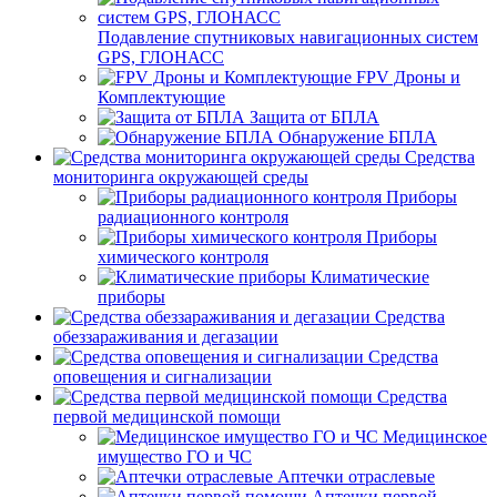
Подавление спутниковых навигационных систем
GPS, ГЛОНАСС
FPV Дроны и
Комплектующие
Защита от БПЛА
Обнаружение БПЛА
Средства
мониторинга окружающей среды
Приборы
радиационного контроля
Приборы
химического контроля
Климатические
приборы
Средства
обеззараживания и дегазации
Средства
оповещения и сигнализации
Средства
первой медицинской помощи
Медицинское
имущество ГО и ЧС
Аптечки отраслевые
Аптечки первой