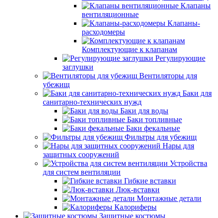
Клапаны
вентиляционные
Клапаны-
расходомеры
Комплектующие к клапанам
Регулирующие
заглушки
Вентиляторы для
убежищ
Баки для
санитарно-технических нужд
Баки для воды
Баки топливные
Баки фекальные
Фильтры для убежищ
Нары для
защитных сооружений
Устройства
для систем вентиляции
Гибкие вставки
Люк-вставки
Монтажные детали
Калориферы
Защитные костюмы