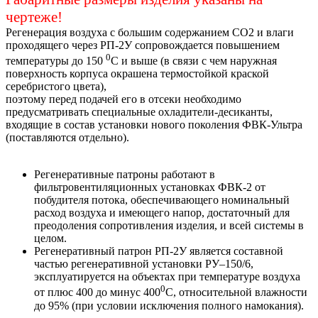
чертеже!
Регенерация воздуха с большим содержанием СО2 и влаги
проходящего через РП-2У сопровождается повышением
0
температуры до 150
С и выше (в связи с чем наружная
поверхность корпуса окрашена термостойкой краской
серебристого цвета),
поэтому перед подачей его в отсеки необходимо
предусматривать специальные охладители-десиканты,
входящие в состав установки нового поколения ФВК-Ультра
(поставляются отдельно).
Регенеративные патроны работают в
фильтровентиляционных установках ФВК-2 от
побудителя потока, обеспечивающего номинальный
расход воздуха и имеющего напор, достаточный для
преодоления сопротивления изделия, и всей системы в
целом.
Регенеративный патрон РП-2У является составной
частью регенеративной установки РУ–150/6,
эксплуатируется на объектах при температуре воздуха
0
от плюс 400 до минус 400
С, относительной влажности
до 95% (при условии исключения полного намокания).