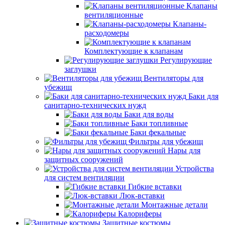
Клапаны
вентиляционные
Клапаны-
расходомеры
Комплектующие к клапанам
Регулирующие
заглушки
Вентиляторы для
убежищ
Баки для
санитарно-технических нужд
Баки для воды
Баки топливные
Баки фекальные
Фильтры для убежищ
Нары для
защитных сооружений
Устройства
для систем вентиляции
Гибкие вставки
Люк-вставки
Монтажные детали
Калориферы
Защитные костюмы