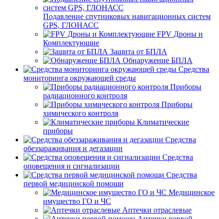
Подавление спутниковых навигационных систем
GPS, ГЛОНАСС
FPV Дроны и
Комплектующие
Защита от БПЛА
Обнаружение БПЛА
Средства
мониторинга окружающей среды
Приборы
радиационного контроля
Приборы
химического контроля
Климатические
приборы
Средства
обеззараживания и дегазации
Средства
оповещения и сигнализации
Средства
первой медицинской помощи
Медицинское
имущество ГО и ЧС
Аптечки отраслевые
Аптечки первой