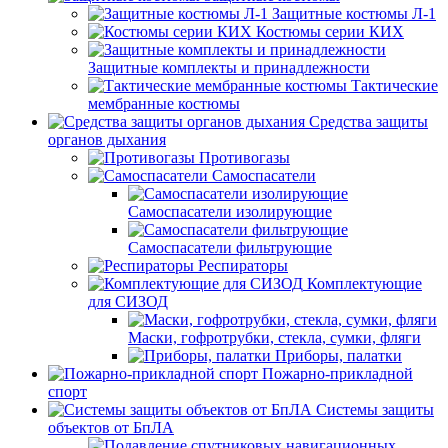
Защитные костюмы Л-1
Костюмы серии КИХ
Защитные комплекты и принадлежности
Тактические
мембранные костюмы
Средства защиты
органов дыхания
Противогазы
Самоспасатели
Самоспасатели изолирующие
Самоспасатели фильтрующие
Респираторы
Комплектующие
для СИЗОД
Маски, гофротрубки, стекла, сумки, фляги
Приборы, палатки
Пожарно-прикладной
спорт
Системы защиты
объектов от БпЛА