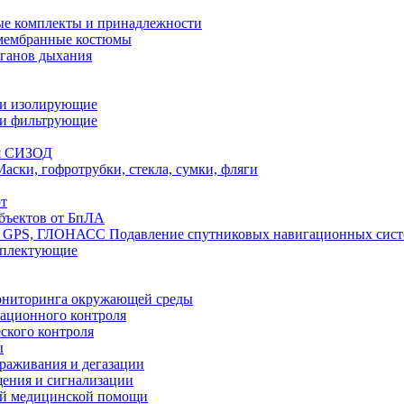
е комплекты и принадлежности
 мембранные костюмы
рганов дыхания
ли изолирующие
ли фильтрующие
я СИЗОД
Маски, гофротрубки, стекла, сумки, фляги
т
бъектов от БпЛА
Подавление спутниковых навигационных си
мплектующие
ониторинга окружающей среды
ационного контроля
ского контроля
ы
араживания и дегазации
щения и сигнализации
ой медицинской помощи