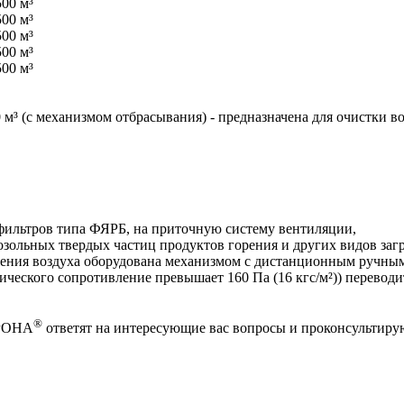
м³ (c механизмом отбрасывания) - предназначена для очистки во
фильтров типа ФЯРБ, на приточную систему вентиляции,
ольных твердых частиц продуктов горения и других видов загр
ижения воздуха оборудована механизмом с дистанционным ручны
ческого сопротивление превышает 160 Па (16 кгс/м²)) переводит
®
ОРОНА
ответят на интересующие вас вопросы и проконсультиру