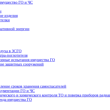
имущество ГО и ЧС
и
ие изделия
отелки
нативной энергии
здуха в ЗСГО
тра-поглотителя
орные испытания имущества ГО
ие защитных сооружений
ление сроков хранения самоспасателей
окументации ГО и ЧС
ТО и поверка приборов радиа
енда имущества ГО