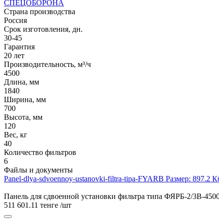
СПЕЦОБОРОНА
Страна производства
Россия
Срок изготовления, дн.
30-45
Гарантия
20 лет
Производительность, м³/ч
4500
Длина, мм
1840
Ширина, мм
700
Высота, мм
120
Вес, кг
40
Количество фильтров
6
Файлы и документы
Panel-dlya-sdvoennoy-ustanovki-filtra-tipa-FYARB
Размер: 897.2 К
Панель для сдвоенной установки фильтра типа ФЯРБ-2/3В-4500
511 601.11 тенге
/шт