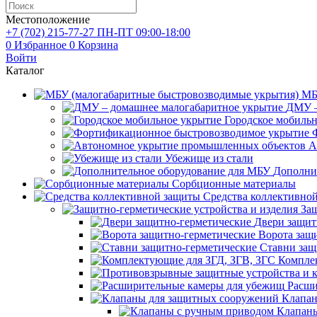
Местоположение
+7 (702)
215-77-27
ПН-ПТ 09:00-18:00
0
Избранное
0
Корзина
Войти
Каталог
МБ
ДМУ –
Городское мобиль
А
Убежище из стали
Дополни
Сорбционные материалы
Средства коллективно
Защ
Двери защит
Ворота защ
Ставни защ
Компле
Расши
Клапан
Клапаны