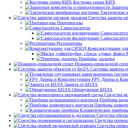
Костюмы серии КИХ
Защитны
Тактические
Средства защиты о
Противогазы
Самоспасатели
Самоспасате
Самоспасате
Респираторы
Комплектующие дл
Приборы, палатки
Пожарно-прикладной спор
Системы защиты о
FPV Дроны и Ко
Защита от БПЛА
Обнаружение БПЛА
Средства м
Приборы ради
Приборы химиче
Климатические прибор
Средства обезз
Средства опове
Средства перв