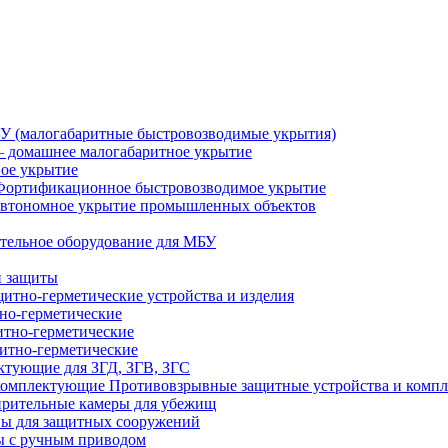
У (малогабаритные быстровозводимые укрытия)
 домашнее малогабаритное укрытие
ное укрытие
Фортификационное быстровозводимое укрытие
втономное укрытие промышленных объектов
тельное оборудование для МБУ
й защиты
итно-герметические устройства и изделия
но-герметические
итно-герметические
итно-герметические
ктующие для ЗГД, ЗГВ, ЗГС
Противовзрывные защитные устройства и комп
рительные камеры для убежищ
ы для защитных сооружений
 с ручным приводом