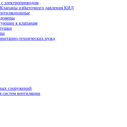
 с электроприводом
Клапаны избыточного давления КИД
ентиляционные
одомеры
тующие к клапанам
глушки
ищ
санитарно-технических нужд
ных сооружений
я систем вентиляции