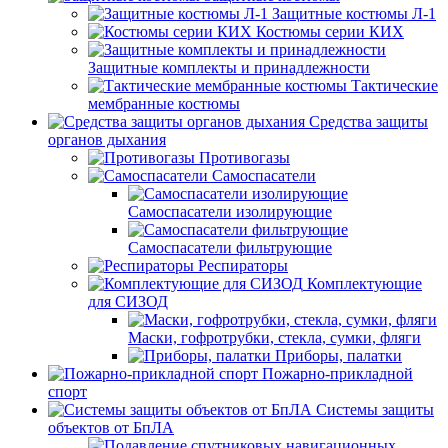
Защитные костюмы Л-1
Костюмы серии КИХ
Защитные комплекты и принадлежности
Тактические
мембранные костюмы
Средства защиты
органов дыхания
Противогазы
Самоспасатели
Самоспасатели изолирующие
Самоспасатели фильтрующие
Респираторы
Комплектующие
для СИЗОД
Маски, гофротрубки, стекла, сумки, фляги
Приборы, палатки
Пожарно-прикладной
спорт
Системы защиты
объектов от БпЛА