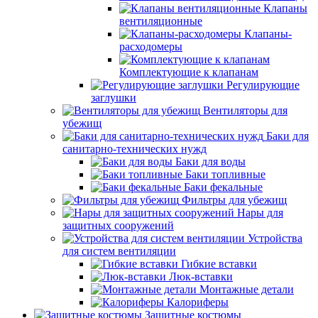
Клапаны
вентиляционные
Клапаны-
расходомеры
Комплектующие к клапанам
Регулирующие
заглушки
Вентиляторы для
убежищ
Баки для
санитарно-технических нужд
Баки для воды
Баки топливные
Баки фекальные
Фильтры для убежищ
Нары для
защитных сооружений
Устройства
для систем вентиляции
Гибкие вставки
Люк-вставки
Монтажные детали
Калориферы
Защитные костюмы