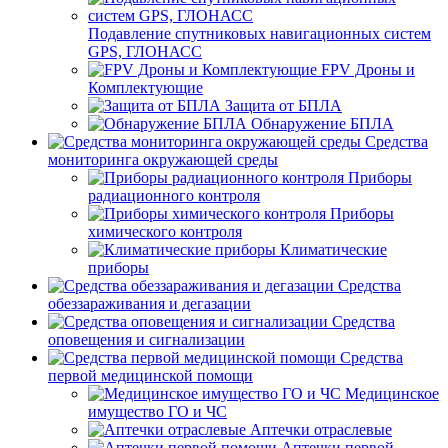
Подавление спутниковых навигационных систем
GPS, ГЛОНАСС
FPV Дроны и
Комплектующие
Защита от БПЛА
Обнаружение БПЛА
Средства
мониторинга окружающей среды
Приборы
радиационного контроля
Приборы
химического контроля
Климатические
приборы
Средства
обеззараживания и дегазации
Средства
оповещения и сигнализации
Средства
первой медицинской помощи
Медицинское
имущество ГО и ЧС
Аптечки отраслевые
Аптечки первой