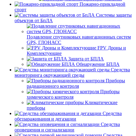
Пожарно-прикладной
спорт
Системы защиты
объектов от БпЛА
Подавление спутниковых навигационных систем
GPS, ГЛОНАСС
FPV Дроны и
Комплектующие
Защита от БПЛА
Обнаружение БПЛА
Средства
мониторинга окружающей среды
Приборы
радиационного контроля
Приборы
химического контроля
Климатические
приборы
Средства
обеззараживания и дегазации
Средства
оповещения и сигнализации
Средства