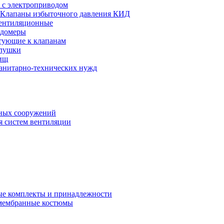
 с электроприводом
Клапаны избыточного давления КИД
ентиляционные
одомеры
тующие к клапанам
глушки
ищ
санитарно-технических нужд
ных сооружений
я систем вентиляции
е комплекты и принадлежности
 мембранные костюмы