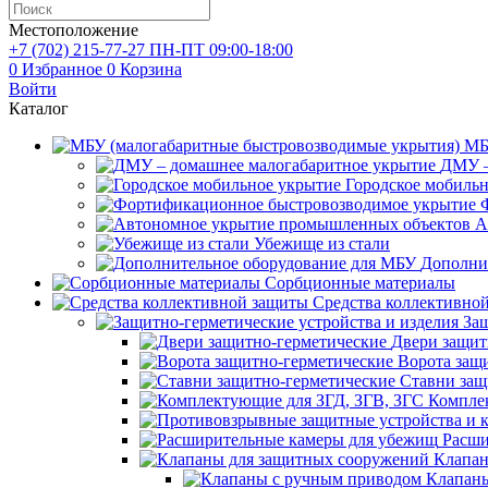
Местоположение
+7 (702)
215-77-27
ПН-ПТ 09:00-18:00
0
Избранное
0
Корзина
Войти
Каталог
МБ
ДМУ –
Городское мобиль
А
Убежище из стали
Дополни
Сорбционные материалы
Средства коллективно
Защ
Двери защит
Ворота защ
Ставни защ
Компле
Расши
Клапан
Клапаны