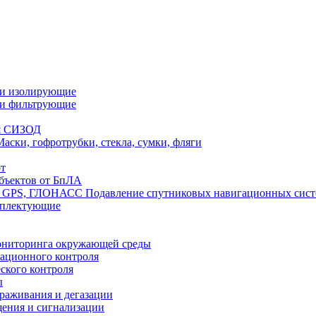
ли изолирующие
ли фильтрующие
я СИЗОД
Маски, гофротрубки, стекла, сумки, фляги
т
бъектов от БпЛА
Подавление спутниковых навигационных си
мплектующие
ониторинга окружающей среды
ационного контроля
ского контроля
ы
араживания и дегазации
щения и сигнализации