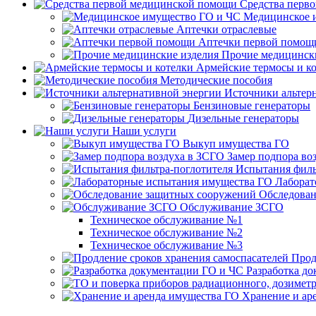
Средства перв
Медицинское 
Аптечки отраслевые
Аптечки первой помощ
Прочие медицинск
Армейские термосы и к
Методические пособия
Источники альтер
Бензиновые генераторы
Дизельные генераторы
Наши услуги
Выкуп имущества ГО
Замер подпора во
Испытания филь
Лаборат
Обследован
Обслуживание ЗСГО
Техническое обслуживание №1
Техническое обслуживание №2
Техническое обслуживание №3
Прод
Разработка д
Хранение и ар