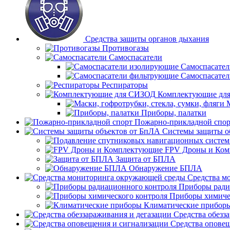
Средства защиты органов дыхания
Противогазы
Самоспасатели
Самоспасате
Самоспасате
Респираторы
Комплектующие дл
Приборы, палатки
Пожарно-прикладной спор
Системы защиты о
FPV Дроны и Ко
Защита от БПЛА
Обнаружение БПЛА
Средства м
Приборы ради
Приборы химиче
Климатические прибор
Средства обезз
Средства опове