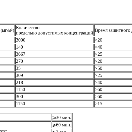
Количество
(мг/м³)
Время защитного 
предельно допустимых концентраций
3000
>20
140
>40
3667
>25
270
>20
35
>50
309
>25
218
>40
1150
>60
300
>60
1150
>15
⩾30 мин.
⩾60 мин.
50°C