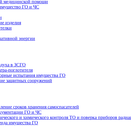
ой медицинской помощи
имущество ГО и ЧС
и
ие изделия
отелки
нативной энергии
здуха в ЗСГО
тра-поглотителя
орные испытания имущества ГО
ие защитных сооружений
ление сроков хранения самоспасателей
окументации ГО и ЧС
ТО и поверка приборов радиа
енда имущества ГО