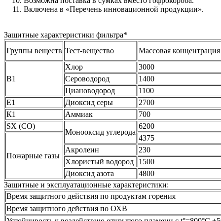
Возможна поставка в сумках вместо гофрокороба.
Включена в «Перечень инновационной продукции».
Защитные характеристики фильтра*
Группы веществ
Тест-вещество
Массовая концентрация 
Хлор
3000
В1
Сероводород
1400
Циановодород
1100
Е1
Диоксид серы
2700
К1
Аммиак
700
SX (CO)
6200
Монооксид углерода
4375
Акролеин
230
Пожарные газы
Хлористый водород
1500
Диоксид азота
4800
Защитные и эксплуатационные характеристики:
Время защитного действия по продуктам горения
Время защитного действия по ОХВ
Устойчивость к воздействию открытого пламени с t°=800°C ±