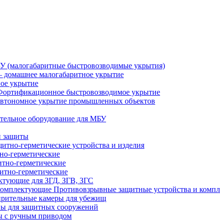
У (малогабаритные быстровозводимые укрытия)
 домашнее малогабаритное укрытие
ное укрытие
Фортификационное быстровозводимое укрытие
втономное укрытие промышленных объектов
тельное оборудование для МБУ
й защиты
итно-герметические устройства и изделия
но-герметические
итно-герметические
итно-герметические
ктующие для ЗГД, ЗГВ, ЗГС
Противовзрывные защитные устройства и комп
рительные камеры для убежищ
ы для защитных сооружений
 с ручным приводом