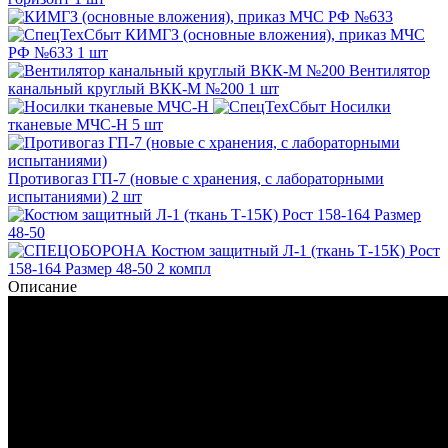
КИМГЗ (основные вложения), приказ МЧС
РФ №633
1 шт
Вентилятор
канальный круглый ВКК-М №200
1 шт
Носилки
тканевые МЧС-Н
5 шт
Противогаз ГП-7 (новые с хранения, с лабораторными
испытаниями)
2 шт
Костюм защитный Л-1 (ткань Т-15К) Рост
158-164 Размер 48-50
2 компл
Описание