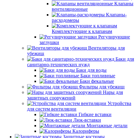
Клапаны
вентиляционные
Клапаны-
расходомеры
Комплектующие к клапанам
Регулирующие
заглушки
Вентиляторы для
убежищ
Баки для
санитарно-технических нужд
Баки для воды
Баки топливные
Баки фекальные
Фильтры для убежищ
Нары для
защитных сооружений
Устройства
для систем вентиляции
Гибкие вставки
Люк-вставки
Монтажные детали
Калориферы
Защитные костюмы