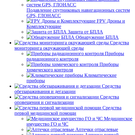
Подавление спутниковых навигационных систем
GPS, ГЛОНАСС
FPV Дроны и
Комплектующие
Защита от БПЛА
Обнаружение БПЛА
Средства
мониторинга окружающей среды
Приборы
радиационного контроля
Приборы
химического контроля
Климатические
приборы
Средства
обеззараживания и дегазации
Средства
оповещения и сигнализации
Средства
первой медицинской помощи
Медицинское
имущество ГО и ЧС
Аптечки отраслевые
Аптечки первой