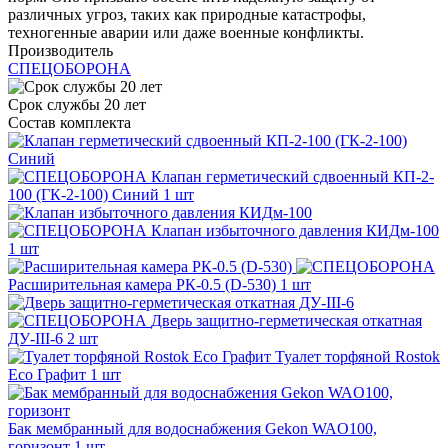
различных угроз, таких как природные катастрофы,
техногенные аварии или даже военные конфликты.
Производитель
СПЕЦОБОРОНА
Срок службы 20 лет
Состав комплекта
Клапан герметический сдвоенный КП-2-
100 (ГК-2-100) Синий
1 шт
Клапан избыточного давления КИДм-100
1 шт
Расширительная камера РК-0.5 (D-530)
1 шт
Дверь защитно-герметическая откатная
ДУ-III-6
2 шт
Туалет торфяной Rostok
Eco Графит
1 шт
Бак мембранный для водоснабжения Gekon WAO100,
горизонт
1 шт