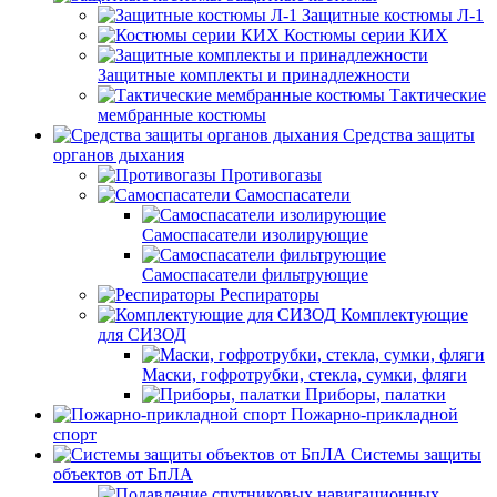
Защитные костюмы Л-1
Костюмы серии КИХ
Защитные комплекты и принадлежности
Тактические
мембранные костюмы
Средства защиты
органов дыхания
Противогазы
Самоспасатели
Самоспасатели изолирующие
Самоспасатели фильтрующие
Респираторы
Комплектующие
для СИЗОД
Маски, гофротрубки, стекла, сумки, фляги
Приборы, палатки
Пожарно-прикладной
спорт
Системы защиты
объектов от БпЛА