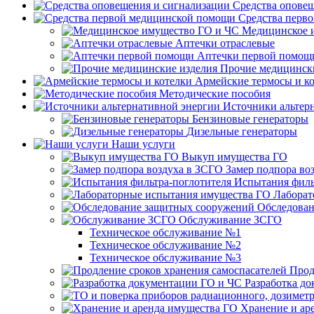
Средства опове
Средства перв
Медицинское 
Аптечки отраслевые
Аптечки первой помощ
Прочие медицинск
Армейские термосы и к
Методические пособия
Источники альтер
Бензиновые генераторы
Дизельные генераторы
Наши услуги
Выкуп имущества ГО
Замер подпора во
Испытания филь
Лаборат
Обследован
Обслуживание ЗСГО
Техническое обслуживание №1
Техническое обслуживание №2
Техническое обслуживание №3
Прод
Разработка д
Хранение и ар