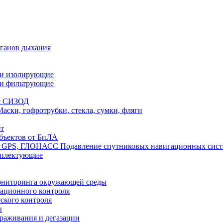
рганов дыхания
ли изолирующие
ли фильтрующие
я СИЗОД
Маски, гофротрубки, стекла, сумки, фляги
т
бъектов от БпЛА
Подавление спутниковых навигационных си
мплектующие
ониторинга окружающей среды
ационного контроля
ского контроля
ы
араживания и дегазации