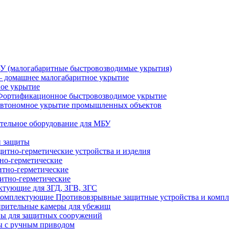
У (малогабаритные быстровозводимые укрытия)
 домашнее малогабаритное укрытие
ное укрытие
Фортификационное быстровозводимое укрытие
втономное укрытие промышленных объектов
тельное оборудование для МБУ
й защиты
итно-герметические устройства и изделия
но-герметические
итно-герметические
итно-герметические
ктующие для ЗГД, ЗГВ, ЗГС
Противовзрывные защитные устройства и комп
рительные камеры для убежищ
ы для защитных сооружений
 с ручным приводом