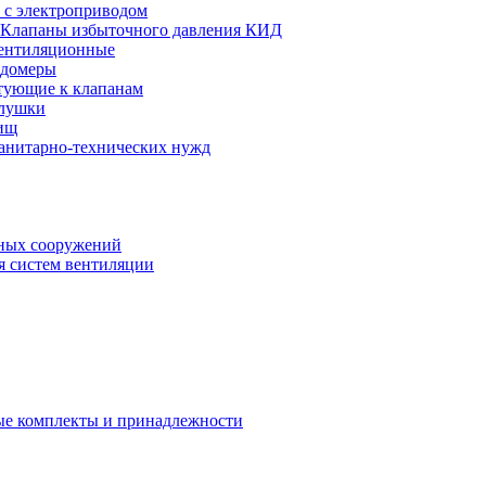
 с электроприводом
Клапаны избыточного давления КИД
ентиляционные
одомеры
тующие к клапанам
глушки
ищ
санитарно-технических нужд
ных сооружений
я систем вентиляции
е комплекты и принадлежности