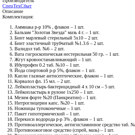
Производитель
СпецТехСбыт
Описание
Комплектация:
Аммиака р-р 10% , флакон – 1 шт.
Бальзам "Золотая Звезда" мазь 4 г. – 1 шт.
Бинт марлевый стерильный 5х10 – 2 шт.
Бинт эластичный трубчатый №1.3.6 – 2 шт.
Валидол таб. №6 – 2 шт.
Вата гигроскопическая нестерильная 50 гр. – 1 шт.
Жгут кровоостанавливающий – 1 шт.
Ибупрофен 0.2 таб. №10 – 1 шт.
Йода спиртовой р-р 5%, флакон – 1 шт.
Капли глазные антисептические, флакон – 1 шт.
Корвалол фл. 15 мл. – 2 шт.
Лейкопластырь бактерицидный 4 х 10 см – 5 шт.
Лейкопластырь в рулоне 1х250 – 1 шт.
Мезим форте №20 (Панкреатин) – 1 шт.
Нитроглицерин капс. №20 – 1 шт.
Ножницы тупоконечные – 1 шт.
Пакет гипотермический – 1 шт.
Перекиси водорода р-р 3% , флакон – 1 шт.
Противоаллергическое, антигистаминное средство таб. №1
Противоожоговое средство (спрей, мазь) – 1 шт.