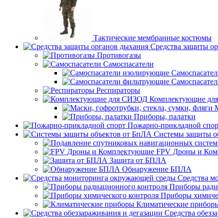
Тактические мембранные костюмы
Средства защиты о
Противогазы
Самоспасатели
Самоспасате
Самоспасате
Респираторы
Комплектующие дл
Приборы, палатки
Пожарно-прикладной спор
Системы защиты о
FPV Дроны и Ко
Защита от БПЛА
Обнаружение БПЛА
Средства м
Приборы ради
Приборы химиче
Климатические прибор
Средства обезз