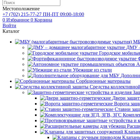
Местоположение
+7 (702)
215-77-27
ПН-ПТ 09:00-18:00
0
Избранное
0
Корзина
Войти
Каталог
МБ
ДМУ –
Городское мобиль
А
Убежище из стали
Дополни
Сорбционные материалы
Средства коллективно
Защ
Двери защит
Ворота защ
Ставни защ
Компле
Расши
Клапан
Клапаны