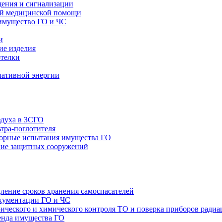
щения и сигнализации
ой медицинской помощи
имущество ГО и ЧС
и
ие изделия
отелки
нативной энергии
здуха в ЗСГО
тра-поглотителя
орные испытания имущества ГО
ие защитных сооружений
ление сроков хранения самоспасателей
окументации ГО и ЧС
ТО и поверка приборов радиа
енда имущества ГО