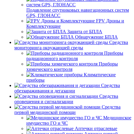
Подавление спутниковых навигационных систем
GPS, ГЛОНАСС
FPV Дроны и
Комплектующие
Защита от БПЛА
Обнаружение БПЛА
Средства
мониторинга окружающей среды
Приборы
радиационного контроля
Приборы
химического контроля
Климатические
приборы
Средства
обеззараживания и дегазации
Средства
оповещения и сигнализации
Средства
первой медицинской помощи
Медицинское
имущество ГО и ЧС
Аптечки отраслевые
Аптечки первой