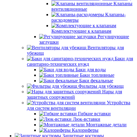
Клапаны
вентиляционные
Клапаны-
расходомеры
Комплектующие к клапанам
Регулирующие
заглушки
Вентиляторы для
убежищ
Баки для
санитарно-технических нужд
Баки для воды
Баки топливные
Баки фекальные
Фильтры для убежищ
Нары для
защитных сооружений
Устройства
для систем вентиляции
Гибкие вставки
Люк-вставки
Монтажные детали
Калориферы
Защитные костюмы