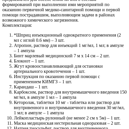
формирований при выполнении ими мероприятий по
оказанию первичной медико-санитарной помощи и первой
помощи пострадавшим, выполняющим задачи в районах
возможного химического загрязнения.
Комплектация:
*Шприц инъекционный однократного применения (2
мл с иглой 0.6 мм) – 3 шт.
Атропин, раствор для инъекций 1 мг/мл, 1 мл; в ампуле
– 1 ампула
Бинт марлевый медицинский 7 м х 14 см – 2 шт.
Блокнот – 1 шт.
Жгут кровоостанавливающий для остановки
артериального кровотечения – 1 шт.
Инструкция по оказанию первой помощи с
применением КИМГЗ – 1 шт.
Карандаш – 1 шт.
Карбоксим, раствор для внутримышечного введения 150
мг/мл, в ампуле 1 мл – 1 ампула
Кеторолак, таблетки 10 мг - таблетка или раствор для
внутривенного и внутримышечного введения 30 мг/мл,
1 мл; в ампуле – 1 ампула
Лейкопластырь рулонный (не менее 2 см х 5м) – 1 шт.
Маска медицинская нестерильная одноразовая – 2 шт.
Натрия тиосульфат, раствор для внутривенного