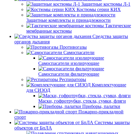
Защитные костюмы Л-1
Костюмы серии КИХ
Защитные комплекты и принадлежности
Тактические
мембранные костюмы
Средства защиты
органов дыхания
Противогазы
Самоспасатели
Самоспасатели изолирующие
Самоспасатели фильтрующие
Респираторы
Комплектующие
для СИЗОД
Маски, гофротрубки, стекла, сумки, фляги
Приборы, палатки
Пожарно-прикладной
спорт
Системы защиты
объектов от БпЛА