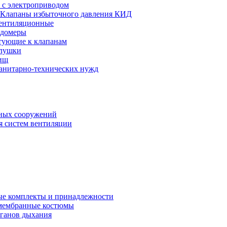
 с электроприводом
Клапаны избыточного давления КИД
ентиляционные
одомеры
тующие к клапанам
глушки
ищ
санитарно-технических нужд
ных сооружений
я систем вентиляции
е комплекты и принадлежности
 мембранные костюмы
рганов дыхания