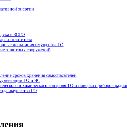
нативной энергии
здуха в ЗСГО
тра-поглотителя
орные испытания имущества ГО
ие защитных сооружений
ление сроков хранения самоспасателей
окументации ГО и ЧС
ТО и поверка приборов радиа
енда имущества ГО
еления