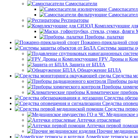
Самоспасатели
Самоспасате
Самоспасате
Респираторы
Комплектующие дл
Приборы, палатки
Пожарно-прикладной спор
Системы защиты о
FPV Дроны и Ко
Защита от БПЛА
Обнаружение БПЛА
Средства м
Приборы ради
Приборы химиче
Климатические прибор
Средства обезз
Средства опове
Средства перв
Медицинское 
Аптечки отраслевые
Аптечки первой помощ
Прочие медицинск
Армейские термосы и к