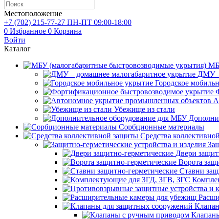
Местоположение
+7 (702)
215-77-27
ПН-ПТ 09:00-18:00
0
Избранное
0
Корзина
Войти
Каталог
МБ
ДМУ –
Городское мобиль
А
Убежище из стали
Дополни
Сорбционные материалы
Средства коллективно
Защ
Двери защит
Ворота защ
Ставни защ
Компле
Расши
Клапан
Клапаны