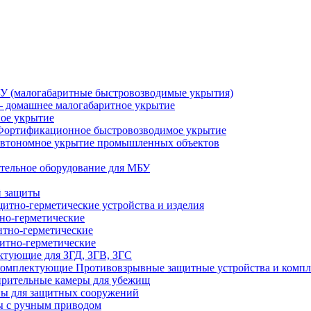
У (малогабаритные быстровозводимые укрытия)
 домашнее малогабаритное укрытие
ное укрытие
Фортификационное быстровозводимое укрытие
втономное укрытие промышленных объектов
тельное оборудование для МБУ
й защиты
итно-герметические устройства и изделия
но-герметические
итно-герметические
итно-герметические
ктующие для ЗГД, ЗГВ, ЗГС
Противовзрывные защитные устройства и комп
рительные камеры для убежищ
ы для защитных сооружений
 с ручным приводом