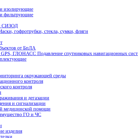
ли изолирующие
ли фильтрующие
я СИЗОД
Маски, гофротрубки, стекла, сумки, фляги
т
бъектов от БпЛА
Подавление спутниковых навигационных си
мплектующие
ониторинга окружающей среды
ационного контроля
ского контроля
ы
араживания и дегазации
щения и сигнализации
ой медицинской помощи
имущество ГО и ЧС
и
ие изделия
отелки