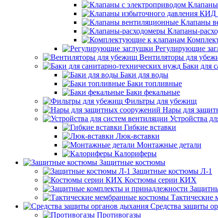
Клапаны
Клапаны в
Клапаны-расх
Комплек
Регулирующие за
Вентиляторы для убеж
Баки для 
Баки для воды
Баки топливные
Баки фекальные
Фильтры для убежищ
Нары для защит
Устройства дл
Гибкие вставки
Люк-вставки
Монтажные детали
Калориферы
Защитные костюмы
Защитные костюмы Л-1
Костюмы серии КИХ
Защитны
Тактические
Средства защиты о
Противогазы