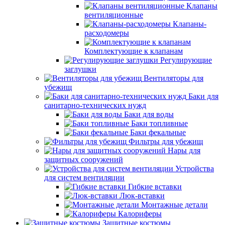
Клапаны
вентиляционные
Клапаны-
расходомеры
Комплектующие к клапанам
Регулирующие
заглушки
Вентиляторы для
убежищ
Баки для
санитарно-технических нужд
Баки для воды
Баки топливные
Баки фекальные
Фильтры для убежищ
Нары для
защитных сооружений
Устройства
для систем вентиляции
Гибкие вставки
Люк-вставки
Монтажные детали
Калориферы
Защитные костюмы