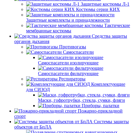
Защитные костюмы Л-1
Костюмы серии КИХ
Защитные комплекты и принадлежности
Тактические
мембранные костюмы
Средства защиты
органов дыхания
Противогазы
Самоспасатели
Самоспасатели изолирующие
Самоспасатели фильтрующие
Респираторы
Комплектующие
для СИЗОД
Маски, гофротрубки, стекла, сумки, фляги
Приборы, палатки
Пожарно-прикладной
спорт
Системы защиты
объектов от БпЛА