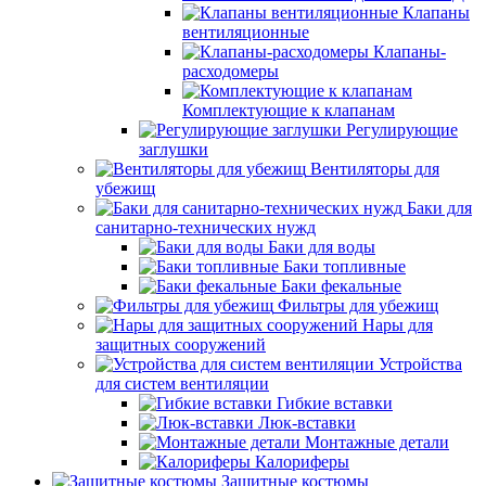
Клапаны
вентиляционные
Клапаны-
расходомеры
Комплектующие к клапанам
Регулирующие
заглушки
Вентиляторы для
убежищ
Баки для
санитарно-технических нужд
Баки для воды
Баки топливные
Баки фекальные
Фильтры для убежищ
Нары для
защитных сооружений
Устройства
для систем вентиляции
Гибкие вставки
Люк-вставки
Монтажные детали
Калориферы
Защитные костюмы