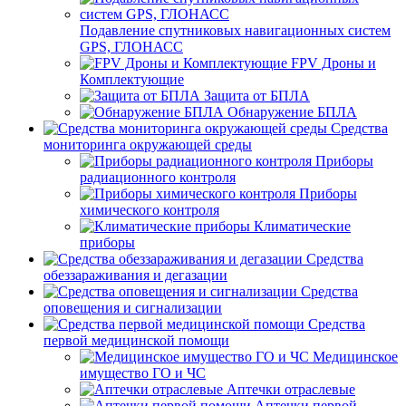
Подавление спутниковых навигационных систем
GPS, ГЛОНАСС
FPV Дроны и
Комплектующие
Защита от БПЛА
Обнаружение БПЛА
Средства
мониторинга окружающей среды
Приборы
радиационного контроля
Приборы
химического контроля
Климатические
приборы
Средства
обеззараживания и дегазации
Средства
оповещения и сигнализации
Средства
первой медицинской помощи
Медицинское
имущество ГО и ЧС
Аптечки отраслевые
Аптечки первой