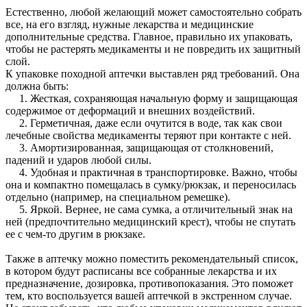
Естественно, любой желающий может самостоятельно собрать
все, на его взгляд, нужные лекарства и медицинские
дополнительные средства. Главное, правильно их упаковать,
чтобы не растерять медикаменты и не повредить их защитный
слой.
К упаковке походной аптечки выставлен ряд требований. Она
должна быть:
1. Жесткая, сохраняющая начальную форму и защищающая
содержимое от деформаций и внешних воздействий.
2. Герметичная, даже если очутится в воде, так как свои
лечебные свойства медикаменты теряют при контакте с ней.
3. Амортизированная, защищающая от столкновений,
падений и ударов любой силы.
4. Удобная и практичная в транспортировке. Важно, чтобы
она и компактно помещалась в сумку/рюкзак, и переносилась
отдельно (например, на специальном ремешке).
5. Яркой. Вернее, не сама сумка, а отличительный знак на
ней (предпочтительно медицинский крест), чтобы не спутать
ее с чем-то другим в рюкзаке.
Также в аптечку можно поместить рекомендательный список,
в котором будут расписаны все собранные лекарства и их
предназначение, дозировка, противопоказания. Это поможет
тем, кто воспользуется вашей аптечкой в экстренном случае.