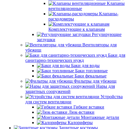
Клапаны
вентиляционные
Клапаны-
расходомеры
Комплектующие к клапанам
Регулирующие
заглушки
Вентиляторы для
убежищ
Баки для
санитарно-технических нужд
Баки для воды
Баки топливные
Баки фекальные
Фильтры для убежищ
Нары для
защитных сооружений
Устройства
для систем вентиляции
Гибкие вставки
Люк-вставки
Монтажные детали
Калориферы
Защитные костюмы