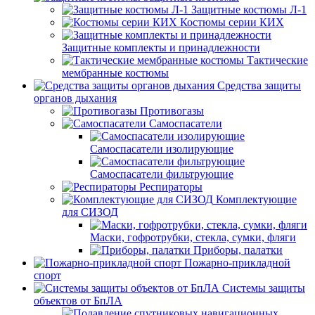
Защитные костюмы Л-1
Костюмы серии КИХ
Защитные комплекты и принадлежности
Тактические
мембранные костюмы
Средства защиты
органов дыхания
Противогазы
Самоспасатели
Самоспасатели изолирующие
Самоспасатели фильтрующие
Респираторы
Комплектующие
для СИЗОД
Маски, гофротрубки, стекла, сумки, фляги
Приборы, палатки
Пожарно-прикладной
спорт
Системы защиты
объектов от БпЛА