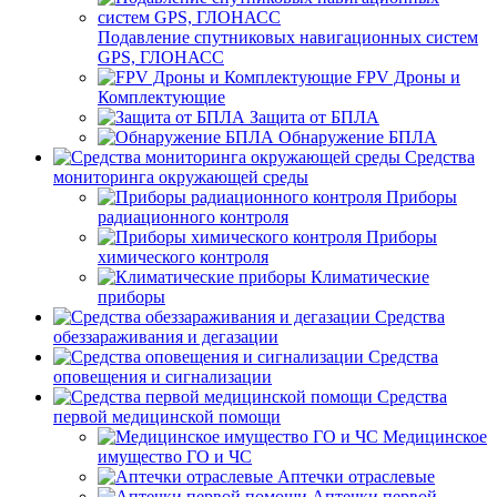
Подавление спутниковых навигационных систем
GPS, ГЛОНАСС
FPV Дроны и
Комплектующие
Защита от БПЛА
Обнаружение БПЛА
Средства
мониторинга окружающей среды
Приборы
радиационного контроля
Приборы
химического контроля
Климатические
приборы
Средства
обеззараживания и дегазации
Средства
оповещения и сигнализации
Средства
первой медицинской помощи
Медицинское
имущество ГО и ЧС
Аптечки отраслевые
Аптечки первой