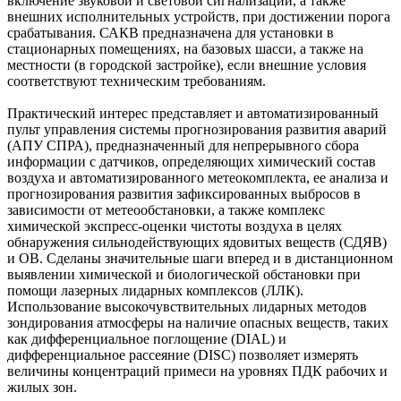
включение звуковой и световой сигнализации, а также
внешних исполнительных устройств, при достижении порога
срабатывания. САКВ предназначена для установки в
стационарных помещениях, на базовых шасси, а также на
местности (в городской застройке), если внешние условия
соответствуют техническим требованиям.
Практический интерес представляет и автоматизированный
пульт управления системы прогнозирования развития аварий
(АПУ СПРА), предназначенный для непрерывного сбора
информации с датчиков, определяющих химический состав
воздуха и автоматизированного метеокомплекта, ее анализа и
прогнозирования развития зафиксированных выбросов в
зависимости от метеообстановки, а также комплекс
химической экспресс-оценки чистоты воздуха в целях
обнаружения сильнодействующих ядовитых веществ (СДЯВ)
и ОВ. Сделаны значительные шаги вперед и в дистанционном
выявлении химической и биологической обстановки при
помощи лазерных лидарных комплексов (ЛЛК).
Использование высокочувствительных лидарных методов
зондирования атмосферы на наличие опасных веществ, таких
как дифференциальное поглощение (DIAL) и
дифференциальное рассеяние (DISC) позволяет измерять
величины концентраций примеси на уровнях ПДК рабочих и
жилых зон.