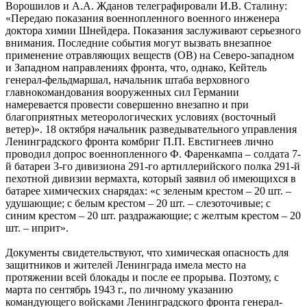
Ворошилов и А.А. Жданов телеграфировали И.В. Сталину:
«Передаю показания военнопленного военного инженера
доктора химии Шнейдера. Показания заслуживают серьезного
внимания. Последние события могут вызвать внезапное
применение отравляющих веществ (ОВ) на Северо-западном
и Западном направлениях фронта, что, однако, Кейтель
генерал-фельдмаршал, начальник штаба верховного
главнокомандования вооруженных сил Германии
намеревается провести совершенно внезапно и при
благоприятных метеорологических условиях (восточный
ветер)». 18 октября начальник разведывательного управления
Ленинградского фронта комбриг П.П. Евстигнеев лично
проводил допрос военнопленного Ф. Фаренкампа – солдата 7-
й батареи 3-го дивизиона 291-го артиллерийского полка 291-й
пехотной дивизии вермахта, который заявил об имеющихся в
батарее химических снарядах: «с зеленым крестом – 20 шт. –
удушающие; с белым крестом – 20 шт. – слезоточивые; с
синим крестом – 20 шт. раздражающие; с желтым крестом – 20
шт. – иприт».
Документы свидетельствуют, что химическая опасность для
защитников и жителей Ленинграда имела место на
протяжении всей блокады и после ее прорыва. Поэтому, с
марта по сентябрь 1943 г., по личному указанию
командующего войсками Ленинградского фронта генерал-