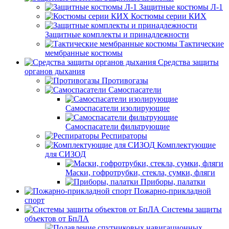
Защитные костюмы Л-1
Костюмы серии КИХ
Защитные комплекты и принадлежности
Тактические
мембранные костюмы
Средства защиты
органов дыхания
Противогазы
Самоспасатели
Самоспасатели изолирующие
Самоспасатели фильтрующие
Респираторы
Комплектующие
для СИЗОД
Маски, гофротрубки, стекла, сумки, фляги
Приборы, палатки
Пожарно-прикладной
спорт
Системы защиты
объектов от БпЛА