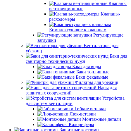
Клапаны
вентиляционные
Клапаны-
расходомеры
Комплектующие к клапанам
Регулирующие
заглушки
Вентиляторы для
убежищ
Баки для
санитарно-технических нужд
Баки для воды
Баки топливные
Баки фекальные
Фильтры для убежищ
Нары для
защитных сооружений
Устройства
для систем вентиляции
Гибкие вставки
Люк-вставки
Монтажные детали
Калориферы
Защитные костюмы