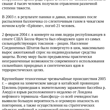
свыше 4 тысяч человек получили отравления различной
степени тяжести.
В 2003 г. в результате паники и давки, возникших после
распыления баллончика со слезоточивым газом в чикагском
ночном клубе «Epitome», погиб 21 человек.
2 февраля 2004 г. в конверте на имя лидера республиканцев в
сенате США Билла Фриста был обнаружен один из самых
сильнодействующих токсинов – рицин. Население
Соединенных Штатов было повергнуто в шок, максимально
вырос ажиотажный спрос на индивидуальные средства
защиты. Всему миру были предъявлены практически
неограниченные возможности современного использования
сильнейших природных и синтетических ядов в
террористических целях.
Крупнейшие техногенные чрезвычайные происшествия 2005
г. – авария на химическом заводе в китайской провинции
Цзилинь (приведшая к значительному заражению бассейна р.
Амур) и взрыв расположенного недалеко от Лондона
нефтяного терминала «Бансфилд» со всей очевидностью
выявили большую вероятность и огромную опасность их
повторения, а также осуществления на стратегических
объектах нефтяной и химической промышленности