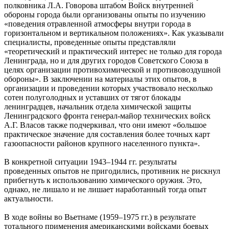
полковника Л.А. Говорова штабом Войск внутренней
обороны города были организованы опыты по изучению
«поведения отравленной атмосферы внутри города в
горизонтальном и вертикальном положениях». Как указывали
специалисты, проведенные опыты представляли
«теоретический и практический интерес не только для города
Ленинграда, но и для других городов Советского Союза в
целях организации противохимической и противовоздушной
обороны». В заключении на материалы этих опытов, в
организации и проведении которых участвовало несколько
сотен полуголодных и уставших от тягот блокады
ленинградцев, начальник отдела химической защиты
Ленинградского фронта генерал-майор технических войск
А.Г. Власов также подчеркивал, что они имеют «большое
практическое значение для составления более точных карт
газоопасности районов крупного населенного пункта».
В конкретной ситуации 1943–1944 гг. результаты
проведенных опытов не пригодились, противник не рискнул
прибегнуть к использованию химического оружия. Это,
однако, не лишало и не лишает наработанный тогда опыт
актуальности.
В ходе войны во Вьетнаме (1959–1975 гг.) в результате
тотального применения американскими войсками боевых