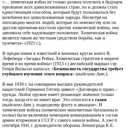
«… химическая война не только должна получить в будущем
признание всех цивилизованных стран, но и должна стать
единственным способом, которым будут пользоваться без
колебания все цивилизованные народы. Несмотря на
оппозицию многих людей, которые по невежеству или по
другим причинам восстали против химической войны, она
завоевала себе надлежащее положение. Химическая война
является таким же честным средством борьбы, как и
пулеметы» (1921 г.).
В предисловии к известной в военных кругах книге В.
Лефебюра «Загадка Рейна. Химическая стратегия в мирное
время и во время войны» (1923 г.) английский маршал сэр
Генри Вильсон написал: «
Безопасность государства требует
глубокого изучения этого вопроса
» (
выделено Авт.
).
В мае 1939 г. на совещании высших руководителей
нацистской Германии Гитлер заявил: «Договоры и право –
ерунда. Любое оружие имеет решающее значение только
тогда, когда его не имеет враг. Это относится к
газам
(
выделено Авт.
), подводному флоту и авиации». И
химические войска (химические минометные батальоны и
полки) были включены немецким командованием в состав
армии вторжения в СССР с самого начала войны. А уже 6
сентября 1941 г. руководители обороны Ленинграда К.Е.