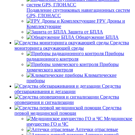
Подавление спутниковых навигационных систем
GPS, ГЛОНАСС
FPV Дроны и
Комплектующие
Защита от БПЛА
Обнаружение БПЛА
Средства
мониторинга окружающей среды
Приборы
радиационного контроля
Приборы
химического контроля
Климатические
приборы
Средства
обеззараживания и дегазации
Средства
оповещения и сигнализации
Средства
первой медицинской помощи
Медицинское
имущество ГО и ЧС
Аптечки отраслевые
Аптечки первой