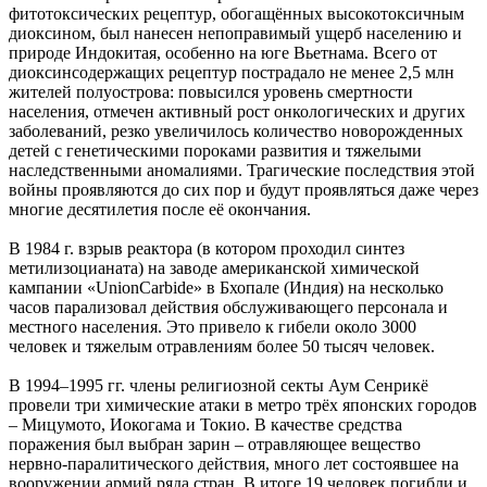
фитотоксических рецептур, обогащённых высокотоксичным
диоксином, был нанесен непоправимый ущерб населению и
природе Индокитая, особенно на юге Вьетнама. Всего от
диоксинсодержащих рецептур пострадало не менее 2,5 млн
жителей полуострова: повысился уровень смертности
населения, отмечен активный рост онкологических и других
заболеваний, резко увеличилось количество новорожденных
детей с генетическими пороками развития и тяжелыми
наследственными аномалиями. Трагические последствия этой
войны проявляются до сих пор и будут проявляться даже через
многие десятилетия после её окончания.
В 1984 г. взрыв реактора (в котором проходил синтез
метилизоцианата) на заводе американской химической
кампании «UnionCarbide» в Бхопале (Индия) на несколько
часов парализовал действия обслуживающего персонала и
местного населения. Это привело к гибели около 3000
человек и тяжелым отравлениям более 50 тысяч человек.
В 1994–1995 гг. члены религиозной секты Аум Сенрикё
провели три химические атаки в метро трёх японских городов
– Мицумото, Иокогама и Токио. В качестве средства
поражения был выбран зарин – отравляющее вещество
нервно-паралитического действия, много лет состоявшее на
вооружении армий ряда стран. В итоге 19 человек погибли и