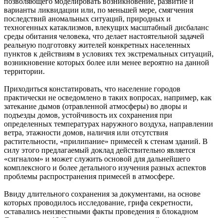
позволяющего моделировать возникновение, развитие и
варианты ликвидации или, по меньшей мере, смягчения
последствий аномальных ситуаций, природных и
техногенных катаклизмов, влекущих масштабный дисбаланс
среды обитания человека, что делает настоятельной задачей
реальную подготовку жителей конкретных населенных
пунктов к действиям в условиях тех экстремальных ситуаций,
возникновение которых более или менее вероятно на данной
территории.
Приходиться констатировать, что население городов
практически не осведомлено в таких вопросах, например, как
затекание дымов (отравленной атмосферы) во дворы и
подъезды домов, устойчивость их сохранения при
определенных температурах наружного воздуха, направлении
ветра, этажности домов, наличия или отсутствия
растительности, «прилипание» примесей к стенам зданий. В
силу этого предлагаемый доклад действительно является
«сигналом» и может служить основой для дальнейшего
комплексного и более детального изучения разных аспектов
проблемы распространения примесей в атмосфере.
Ввиду длительного сохранения за документами, на основе
которых проводилось исследование, грифа секретности,
оставались неизвестными факты проведения в блокадном