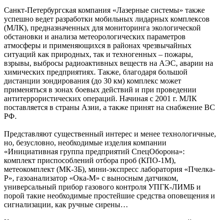
Санкт-Петербургская компания «Лазерные системы» также
успешно ведет разработки мобильных лидарных комплексов
(МЛК), предназначенных для мониторинга экологической
обстановки и анализа метеорологических параметров
атмосферы и применяющихся в районах чрезвычайных
ситуаций как природных, так и техногенных – пожары,
взрывы, выбросы радиоактивных веществ на АЭС, аварии на
химических предприятиях. Также, благодаря большой
дистанции зондирования (до 30 км) комплекс может
применяться в зонах боевых действий и при проведении
антитеррористических операций. Начиная с 2001 г. МЛК
поставляется в страны Азии, а также принят на снабжение ВС
РФ.
Представляют существенный интерес и менее технологичные,
но, безусловно, необходимые изделия компании
«Инициативная группа предприятий СпецОборона»:
комплект приспособлений отбора проб (
КПО-1М
),
метеокомплект (
МК-3Б
), мини-экспресс лаборатория «
Пчелка-
Р
», газоанализатор «
Ока-М
» с выносным датчиком,
универсальный прибор газового контроля УПГК-ЛИМБ и
порой такие необходимые простейшие средства оповещения и
сигнализации, как ручные сирены…