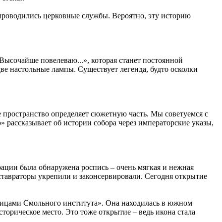
е проводились церковные службы. Вероятно, эту историю
Высочайше повелеваю...», которая станет постоянной
ве настольные лампы. Существует легенда, будто осколки
е пространство определяет сюжетную часть. Мы советуемся с
» рассказывает об истории собора через императорские указы,
врации была обнаружена роспись – очень мягкая и нежная
еставраторы укрепили и законсервировали. Сегодня открытие
нницами Смольного института». Она находилась в южном
сторическое место. Это тоже открытие – ведь икона стала