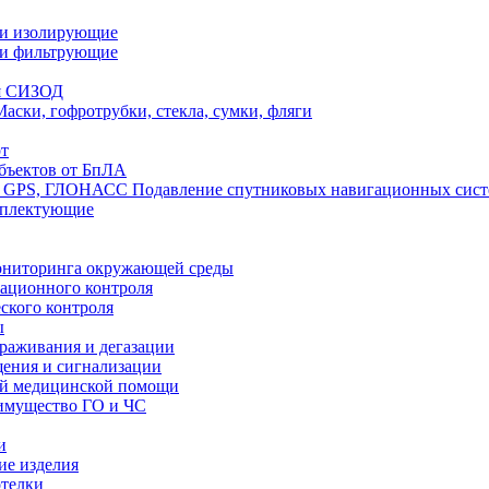
ли изолирующие
ли фильтрующие
я СИЗОД
Маски, гофротрубки, стекла, сумки, фляги
т
бъектов от БпЛА
Подавление спутниковых навигационных си
мплектующие
ониторинга окружающей среды
ационного контроля
ского контроля
ы
араживания и дегазации
щения и сигнализации
ой медицинской помощи
имущество ГО и ЧС
и
ие изделия
отелки