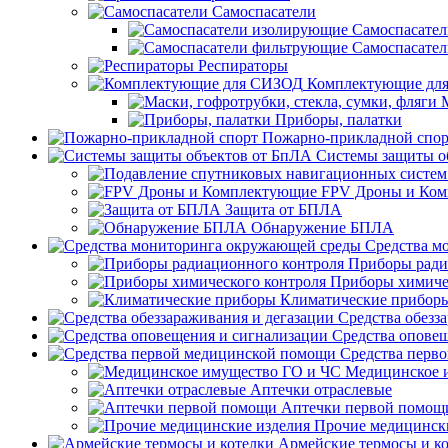
Самоспасатели
Самоспасате
Самоспасате
Респираторы
Комплектующие дл
Приборы, палатки
Пожарно-прикладной спор
Системы защиты о
FPV Дроны и Ко
Защита от БПЛА
Обнаружение БПЛА
Средства м
Приборы ради
Приборы химиче
Климатические прибор
Средства обезз
Средства опове
Средства перв
Медицинское 
Аптечки отраслевые
Аптечки первой помощ
Прочие медицинск
Армейские термосы и к