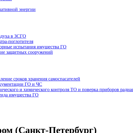
нативной энергии
здуха в ЗСГО
тра-поглотителя
орные испытания имущества ГО
ие защитных сооружений
ление сроков хранения самоспасателей
окументации ГО и ЧС
ТО и поверка приборов радиа
енда имущества ГО
ом (Санкт-Петербург)