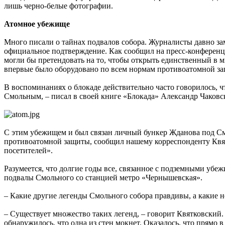
лишь черно-белые фотографии.
Атомное убежище
Много писали о тайнах подвалов собора. Журналисты давно за
официальное подтверждение. Как сообщил на пресс-конференци
могли бы претендовать на то, чтобы открыть единственный в 
впервые было оборудовано по всем нормам противоатомной з
В воспоминаниях о блокаде действительно часто говорилось, ч
Смольным, – писал в своей книге «Блокада» Александр Чаков
С этим убежищем и был связан личный бункер Жданова под См
противоатомной защиты, сообщил нашему корреспонденту Квятко
посетителей».
Разумеется, что долгие годы все, связанное с подземными убеж
подвалы Смольного со станцией метро «Чернышевская».
– Какие другие легенды Смольного собора правдивы, а какие н
– Существует множество таких легенд, – говорит Квятковский.
обнаружилось, что одна из стен мокнет. Оказалось, что прямо в