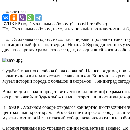
Поделиться
БУНКЕР под Смольным собором (Санкт-Петербург)
Под Смольным собором, находился первый противоатомный бун
Под Смольным собором, находился первый противоатомный бун
сенсационный факт подтвердил Николай Буров, директор музея
других секретах храма, его легендах, сегодняшней жизни собо
Судьба Смольного собора была сложной. На нее, видимо, повли
громить церкви и уничтожать священников. Конечно, закрытым 
Музея истории города с большой панорамой «Ленинград сегодн
В наши дни сложно представить, что в главном нефе храма стоя
открыли какой-нибудь клуб – он мог сгореть, или остатки дек
В 1990 в Смольном соборе открылся концертно-выставочный зал
центральный крест храма. Это событие потрясло город. 12 апре
музея-памятника Исаакиевский собор, начались активные рабо
Сегодня главный неф украшает синий концертный занавес. До 1