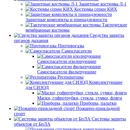
Защитные костюмы Л-1
Костюмы серии КИХ
Защитные комплекты и принадлежности
Тактические
мембранные костюмы
Средства защиты
органов дыхания
Противогазы
Самоспасатели
Самоспасатели изолирующие
Самоспасатели фильтрующие
Респираторы
Комплектующие
для СИЗОД
Маски, гофротрубки, стекла, сумки, фляги
Приборы, палатки
Пожарно-прикладной
спорт
Системы защиты
объектов от БпЛА