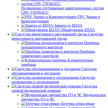
Подавление спутниковых навигационных систем
GPS, ГЛОНАСС
FPV Дроны и
Комплектующие
Защита от БПЛА
Обнаружение БПЛА
Средства
мониторинга окружающей среды
Приборы
радиационного контроля
Приборы
химического контроля
Климатические
приборы
Средства
обеззараживания и дегазации
Средства
оповещения и сигнализации
Средства
первой медицинской помощи
Медицинское
имущество ГО и ЧС
Аптечки отраслевые
Аптечки первой