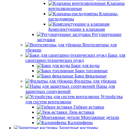
Клапаны
вентиляционные
Клапаны-
расходомеры
Комплектующие к клапанам
Регулирующие
заглушки
Вентиляторы для
убежищ
Баки для
санитарно-технических нужд
Баки для воды
Баки топливные
Баки фекальные
Фильтры для убежищ
Нары для
защитных сооружений
Устройства
для систем вентиляции
Гибкие вставки
Люк-вставки
Монтажные детали
Калориферы
Защитные костюмы