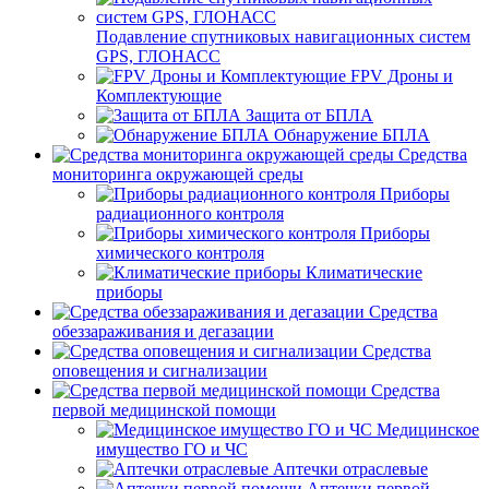
Подавление спутниковых навигационных систем
GPS, ГЛОНАСС
FPV Дроны и
Комплектующие
Защита от БПЛА
Обнаружение БПЛА
Средства
мониторинга окружающей среды
Приборы
радиационного контроля
Приборы
химического контроля
Климатические
приборы
Средства
обеззараживания и дегазации
Средства
оповещения и сигнализации
Средства
первой медицинской помощи
Медицинское
имущество ГО и ЧС
Аптечки отраслевые
Аптечки первой