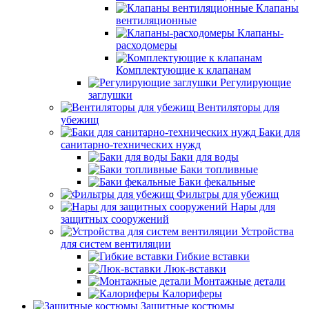
Клапаны
вентиляционные
Клапаны-
расходомеры
Комплектующие к клапанам
Регулирующие
заглушки
Вентиляторы для
убежищ
Баки для
санитарно-технических нужд
Баки для воды
Баки топливные
Баки фекальные
Фильтры для убежищ
Нары для
защитных сооружений
Устройства
для систем вентиляции
Гибкие вставки
Люк-вставки
Монтажные детали
Калориферы
Защитные костюмы