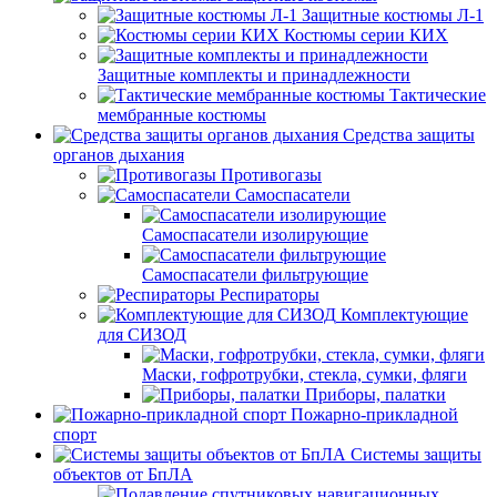
Защитные костюмы Л-1
Костюмы серии КИХ
Защитные комплекты и принадлежности
Тактические
мембранные костюмы
Средства защиты
органов дыхания
Противогазы
Самоспасатели
Самоспасатели изолирующие
Самоспасатели фильтрующие
Респираторы
Комплектующие
для СИЗОД
Маски, гофротрубки, стекла, сумки, фляги
Приборы, палатки
Пожарно-прикладной
спорт
Системы защиты
объектов от БпЛА