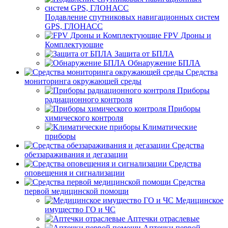
Подавление спутниковых навигационных систем
GPS, ГЛОНАСС
FPV Дроны и
Комплектующие
Защита от БПЛА
Обнаружение БПЛА
Средства
мониторинга окружающей среды
Приборы
радиационного контроля
Приборы
химического контроля
Климатические
приборы
Средства
обеззараживания и дегазации
Средства
оповещения и сигнализации
Средства
первой медицинской помощи
Медицинское
имущество ГО и ЧС
Аптечки отраслевые
Аптечки первой