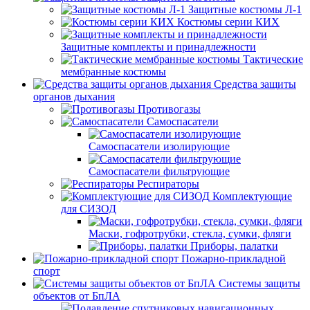
Защитные костюмы Л-1
Костюмы серии КИХ
Защитные комплекты и принадлежности
Тактические
мембранные костюмы
Средства защиты
органов дыхания
Противогазы
Самоспасатели
Самоспасатели изолирующие
Самоспасатели фильтрующие
Респираторы
Комплектующие
для СИЗОД
Маски, гофротрубки, стекла, сумки, фляги
Приборы, палатки
Пожарно-прикладной
спорт
Системы защиты
объектов от БпЛА