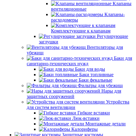
Клапаны
вентиляционные
Клапаны-
расходомеры
Комплектующие к клапанам
Регулирующие
заглушки
Вентиляторы для
убежищ
Баки для
санитарно-технических нужд
Баки для воды
Баки топливные
Баки фекальные
Фильтры для убежищ
Нары для
защитных сооружений
Устройства
для систем вентиляции
Гибкие вставки
Люк-вставки
Монтажные детали
Калориферы
Защитные костюмы