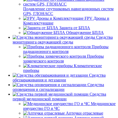
Подавление спутниковых навигационных систем
GPS, ГЛОНАСС
FPV Дроны и
Комплектующие
Защита от БПЛА
Обнаружение БПЛА
Средства
мониторинга окружающей среды
Приборы
радиационного контроля
Приборы
химического контроля
Климатические
приборы
Средства
обеззараживания и дегазации
Средства
оповещения и сигнализации
Средства
первой медицинской помощи
Медицинское
имущество ГО и ЧС
Аптечки отраслевые
Аптечки первой