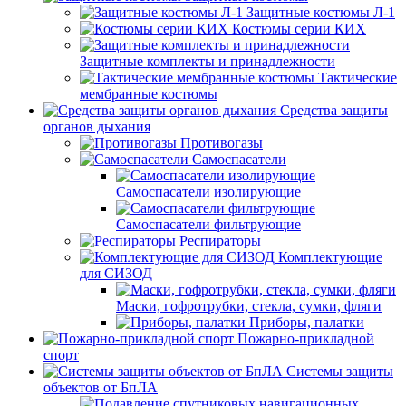
Защитные костюмы Л-1
Костюмы серии КИХ
Защитные комплекты и принадлежности
Тактические
мембранные костюмы
Средства защиты
органов дыхания
Противогазы
Самоспасатели
Самоспасатели изолирующие
Самоспасатели фильтрующие
Респираторы
Комплектующие
для СИЗОД
Маски, гофротрубки, стекла, сумки, фляги
Приборы, палатки
Пожарно-прикладной
спорт
Системы защиты
объектов от БпЛА