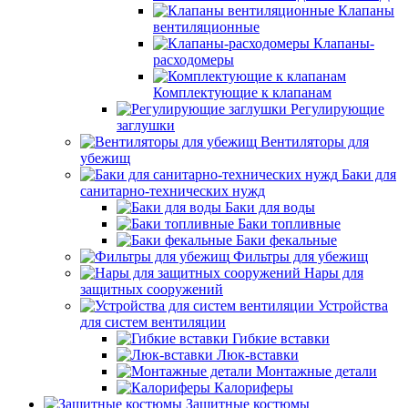
Клапаны
вентиляционные
Клапаны-
расходомеры
Комплектующие к клапанам
Регулирующие
заглушки
Вентиляторы для
убежищ
Баки для
санитарно-технических нужд
Баки для воды
Баки топливные
Баки фекальные
Фильтры для убежищ
Нары для
защитных сооружений
Устройства
для систем вентиляции
Гибкие вставки
Люк-вставки
Монтажные детали
Калориферы
Защитные костюмы