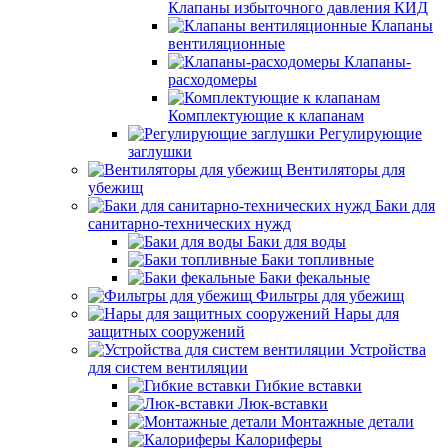
Клапаны избыточного давления КИД
Клапаны
вентиляционные
Клапаны-
расходомеры
Комплектующие к клапанам
Регулирующие
заглушки
Вентиляторы для
убежищ
Баки для
санитарно-технических нужд
Баки для воды
Баки топливные
Баки фекальные
Фильтры для убежищ
Нары для
защитных сооружений
Устройства
для систем вентиляции
Гибкие вставки
Люк-вставки
Монтажные детали
Калориферы