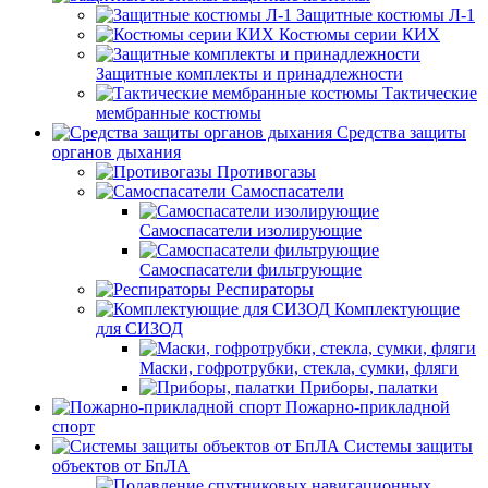
Защитные костюмы Л-1
Костюмы серии КИХ
Защитные комплекты и принадлежности
Тактические
мембранные костюмы
Средства защиты
органов дыхания
Противогазы
Самоспасатели
Самоспасатели изолирующие
Самоспасатели фильтрующие
Респираторы
Комплектующие
для СИЗОД
Маски, гофротрубки, стекла, сумки, фляги
Приборы, палатки
Пожарно-прикладной
спорт
Системы защиты
объектов от БпЛА