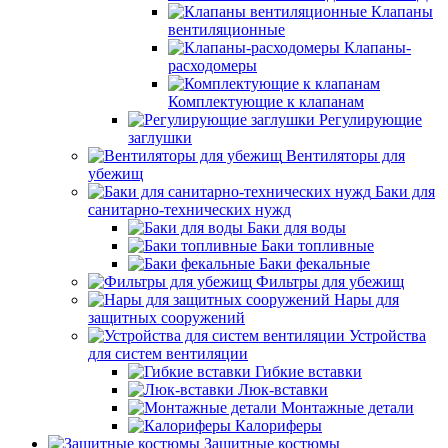
Клапаны
вентиляционные
Клапаны-
расходомеры
Комплектующие к клапанам
Регулирующие
заглушки
Вентиляторы для
убежищ
Баки для
санитарно-технических нужд
Баки для воды
Баки топливные
Баки фекальные
Фильтры для убежищ
Нары для
защитных сооружений
Устройства
для систем вентиляции
Гибкие вставки
Люк-вставки
Монтажные детали
Калориферы
Защитные костюмы