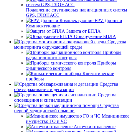
Подавление спутниковых навигационных систем
GPS, ГЛОНАСС
FPV Дроны и
Комплектующие
Защита от БПЛА
Обнаружение БПЛА
Средства
мониторинга окружающей среды
Приборы
радиационного контроля
Приборы
химического контроля
Климатические
приборы
Средства
обеззараживания и дегазации
Средства
оповещения и сигнализации
Средства
первой медицинской помощи
Медицинское
имущество ГО и ЧС
Аптечки отраслевые
Аптечки первой