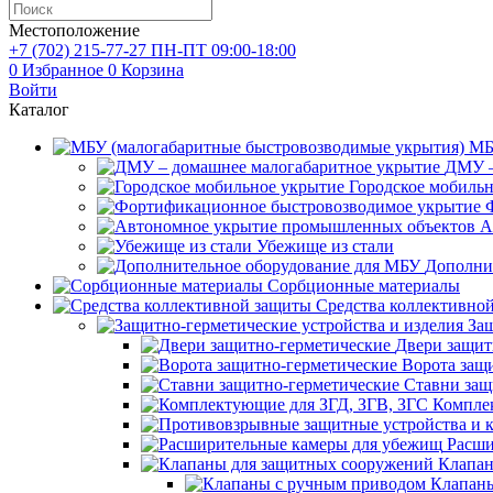
Местоположение
+7 (702)
215-77-27
ПН-ПТ 09:00-18:00
0
Избранное
0
Корзина
Войти
Каталог
МБ
ДМУ –
Городское мобиль
А
Убежище из стали
Дополни
Сорбционные материалы
Средства коллективно
Защ
Двери защит
Ворота защ
Ставни защ
Компле
Расши
Клапан
Клапаны