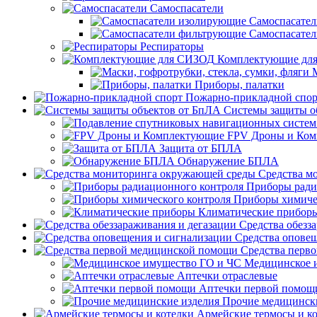
Самоспасатели
Самоспасате
Самоспасате
Респираторы
Комплектующие дл
Приборы, палатки
Пожарно-прикладной спор
Системы защиты о
FPV Дроны и Ко
Защита от БПЛА
Обнаружение БПЛА
Средства м
Приборы ради
Приборы химиче
Климатические прибор
Средства обезз
Средства опове
Средства перв
Медицинское 
Аптечки отраслевые
Аптечки первой помощ
Прочие медицинск
Армейские термосы и к