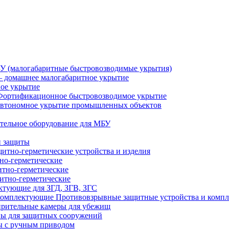
У (малогабаритные быстровозводимые укрытия)
 домашнее малогабаритное укрытие
ное укрытие
Фортификационное быстровозводимое укрытие
втономное укрытие промышленных объектов
тельное оборудование для МБУ
й защиты
итно-герметические устройства и изделия
но-герметические
итно-герметические
итно-герметические
ктующие для ЗГД, ЗГВ, ЗГС
Противовзрывные защитные устройства и комп
рительные камеры для убежищ
ы для защитных сооружений
 с ручным приводом