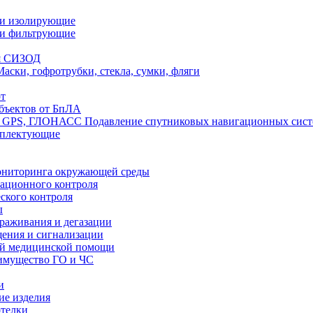
ли изолирующие
ли фильтрующие
я СИЗОД
Маски, гофротрубки, стекла, сумки, фляги
т
бъектов от БпЛА
Подавление спутниковых навигационных си
мплектующие
ониторинга окружающей среды
ационного контроля
ского контроля
ы
араживания и дегазации
щения и сигнализации
ой медицинской помощи
имущество ГО и ЧС
и
ие изделия
отелки