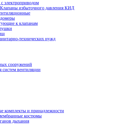
 с электроприводом
Клапаны избыточного давления КИД
ентиляционные
одомеры
тующие к клапанам
глушки
ищ
санитарно-технических нужд
ных сооружений
я систем вентиляции
е комплекты и принадлежности
 мембранные костюмы
рганов дыхания