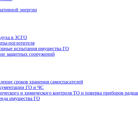
нативной энергии
здуха в ЗСГО
тра-поглотителя
орные испытания имущества ГО
ие защитных сооружений
ление сроков хранения самоспасателей
окументации ГО и ЧС
ТО и поверка приборов радиа
енда имущества ГО