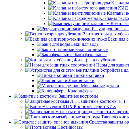
Клапаны
Клапаны в
Клапаны-расх
Комплек
Регулирующие за
Вентиляторы для убеж
Баки для 
Баки для воды
Баки топливные
Баки фекальные
Фильтры для убежищ
Нары для защит
Устройства дл
Гибкие вставки
Люк-вставки
Монтажные детали
Калориферы
Защитные костюмы
Защитные костюмы Л-1
Костюмы серии КИХ
Защитны
Тактические
Средства защиты о
Противогазы