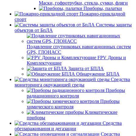
Маски, гофротрубки, стекла, сумки, фляги
Приборы, палатки
Пожарно-прикладной
спорт
Системы защиты
объектов от БпЛА
Подавление спутниковых навигационных систем
GPS, ГЛОНАСС
FPV Дроны и
Комплектующие
Защита от БПЛА
Обнаружение БПЛА
Средства
мониторинга окружающей среды
Приборы
радиационного контроля
Приборы
химического контроля
Климатические
приборы
Средства
обеззараживания и дегазации
Средства