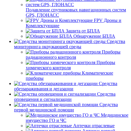
Подавление спутниковых навигационных систем
GPS, ГЛОНАСС
FPV Дроны и
Комплектующие
Защита от БПЛА
Обнаружение БПЛА
Средства
мониторинга окружающей среды
Приборы
радиационного контроля
Приборы
химического контроля
Климатические
приборы
Средства
обеззараживания и дегазации
Средства
оповещения и сигнализации
Средства
первой медицинской помощи
Медицинское
имущество ГО и ЧС
Аптечки отраслевые
Аптечки первой