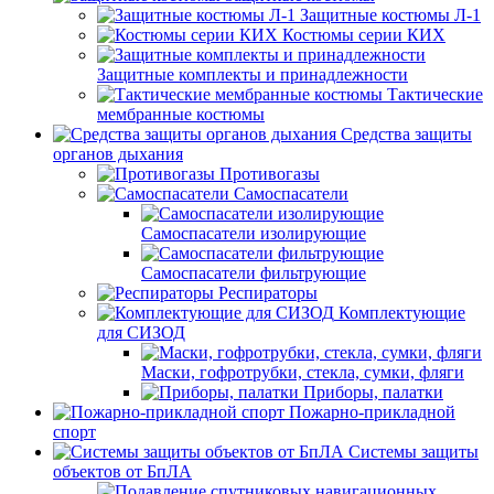
Защитные костюмы Л-1
Костюмы серии КИХ
Защитные комплекты и принадлежности
Тактические
мембранные костюмы
Средства защиты
органов дыхания
Противогазы
Самоспасатели
Самоспасатели изолирующие
Самоспасатели фильтрующие
Респираторы
Комплектующие
для СИЗОД
Маски, гофротрубки, стекла, сумки, фляги
Приборы, палатки
Пожарно-прикладной
спорт
Системы защиты
объектов от БпЛА