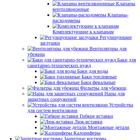
Клапаны
вентиляционные
Клапаны-
расходомеры
Комплектующие к клапанам
Регулирующие
заглушки
Вентиляторы для
убежищ
Баки для
санитарно-технических нужд
Баки для воды
Баки топливные
Баки фекальные
Фильтры для убежищ
Нары для
защитных сооружений
Устройства
для систем вентиляции
Гибкие вставки
Люк-вставки
Монтажные детали
Калориферы
Защитные костюмы