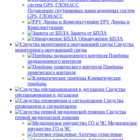
Подавление спутниковых навигационных систем
GPS, ГЛОНАСС
FPV Дроны и
Комплектующие
Защита от БПЛА
Обнаружение БПЛА
Средства
мониторинга окружающей среды
Приборы
радиационного контроля
Приборы
химического контроля
Климатические
приборы
Средства
обеззараживания и дегазации
Средства
оповещения и сигнализации
Средства
первой медицинской помощи
Медицинское
имущество ГО и ЧС
Аптечки отраслевые
Аптечки первой