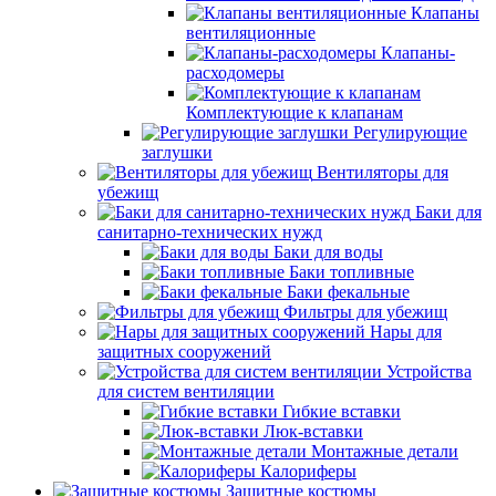
Клапаны
вентиляционные
Клапаны-
расходомеры
Комплектующие к клапанам
Регулирующие
заглушки
Вентиляторы для
убежищ
Баки для
санитарно-технических нужд
Баки для воды
Баки топливные
Баки фекальные
Фильтры для убежищ
Нары для
защитных сооружений
Устройства
для систем вентиляции
Гибкие вставки
Люк-вставки
Монтажные детали
Калориферы
Защитные костюмы