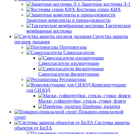
Защитные костюмы Л-1
Костюмы серии КИХ
Защитные комплекты и принадлежности
Тактические
мембранные костюмы
Средства защиты
органов дыхания
Противогазы
Самоспасатели
Самоспасатели изолирующие
Самоспасатели фильтрующие
Респираторы
Комплектующие
для СИЗОД
Маски, гофротрубки, стекла, сумки, фляги
Приборы, палатки
Пожарно-прикладной
спорт
Системы защиты
объектов от БпЛА