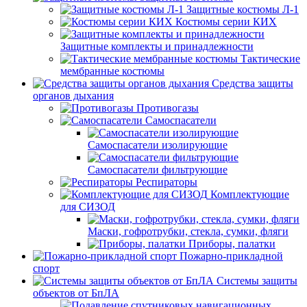
Защитные костюмы Л-1
Костюмы серии КИХ
Защитные комплекты и принадлежности
Тактические
мембранные костюмы
Средства защиты
органов дыхания
Противогазы
Самоспасатели
Самоспасатели изолирующие
Самоспасатели фильтрующие
Респираторы
Комплектующие
для СИЗОД
Маски, гофротрубки, стекла, сумки, фляги
Приборы, палатки
Пожарно-прикладной
спорт
Системы защиты
объектов от БпЛА