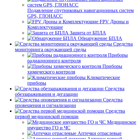
Подавление спутниковых навигационных систем
GPS, ГЛОНАСС
FPV Дроны и
Комплектующие
Защита от БПЛА
Обнаружение БПЛА
Средства
мониторинга окружающей среды
Приборы
радиационного контроля
Приборы
химического контроля
Климатические
приборы
Средства
обеззараживания и дегазации
Средства
оповещения и сигнализации
Средства
первой медицинской помощи
Медицинское
имущество ГО и ЧС
Аптечки отраслевые
Аптечки первой