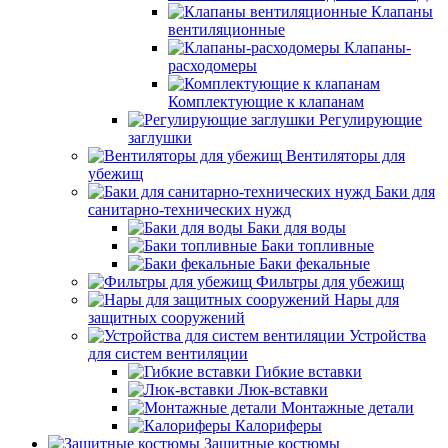
Клапаны
вентиляционные
Клапаны-
расходомеры
Комплектующие к клапанам
Регулирующие
заглушки
Вентиляторы для
убежищ
Баки для
санитарно-технических нужд
Баки для воды
Баки топливные
Баки фекальные
Фильтры для убежищ
Нары для
защитных сооружений
Устройства
для систем вентиляции
Гибкие вставки
Люк-вставки
Монтажные детали
Калориферы
Защитные костюмы