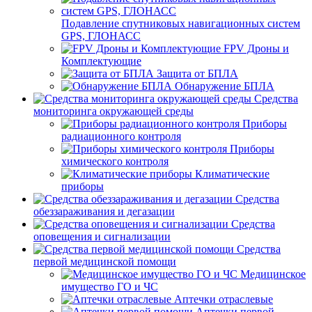
Подавление спутниковых навигационных систем
GPS, ГЛОНАСС
FPV Дроны и
Комплектующие
Защита от БПЛА
Обнаружение БПЛА
Средства
мониторинга окружающей среды
Приборы
радиационного контроля
Приборы
химического контроля
Климатические
приборы
Средства
обеззараживания и дегазации
Средства
оповещения и сигнализации
Средства
первой медицинской помощи
Медицинское
имущество ГО и ЧС
Аптечки отраслевые
Аптечки первой