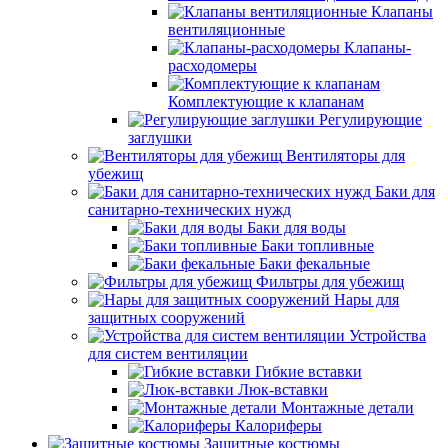
Клапаны
вентиляционные
Клапаны-
расходомеры
Комплектующие к клапанам
Регулирующие
заглушки
Вентиляторы для
убежищ
Баки для
санитарно-технических нужд
Баки для воды
Баки топливные
Баки фекальные
Фильтры для убежищ
Нары для
защитных сооружений
Устройства
для систем вентиляции
Гибкие вставки
Люк-вставки
Монтажные детали
Калориферы
Защитные костюмы