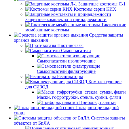
Защитные костюмы Л-1
Костюмы серии КИХ
Защитные комплекты и принадлежности
Тактические
мембранные костюмы
Средства защиты
органов дыхания
Противогазы
Самоспасатели
Самоспасатели изолирующие
Самоспасатели фильтрующие
Респираторы
Комплектующие
для СИЗОД
Маски, гофротрубки, стекла, сумки, фляги
Приборы, палатки
Пожарно-прикладной
спорт
Системы защиты
объектов от БпЛА