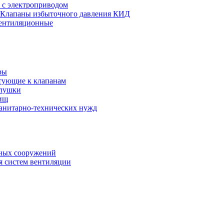
 с электроприводом
Клапаны избыточного давления КИД
ентиляционные
ры
тующие к клапанам
глушки
ищ
санитарно-технических нужд
ных сооружений
я систем вентиляции