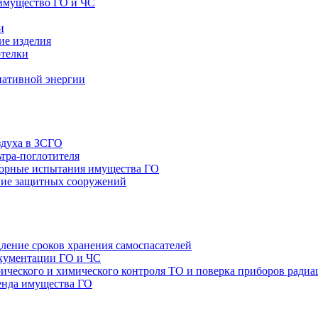
имущество ГО и ЧС
и
ие изделия
отелки
нативной энергии
здуха в ЗСГО
тра-поглотителя
орные испытания имущества ГО
ие защитных сооружений
ление сроков хранения самоспасателей
окументации ГО и ЧС
ТО и поверка приборов радиа
енда имущества ГО