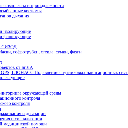
е комплекты и принадлежности
 мембранные костюмы
рганов дыхания
ли изолирующие
ли фильтрующие
я СИЗОД
Маски, гофротрубки, стекла, сумки, фляги
т
бъектов от БпЛА
Подавление спутниковых навигационных си
мплектующие
ониторинга окружающей среды
ационного контроля
ского контроля
ы
араживания и дегазации
щения и сигнализации
ой медицинской помощи