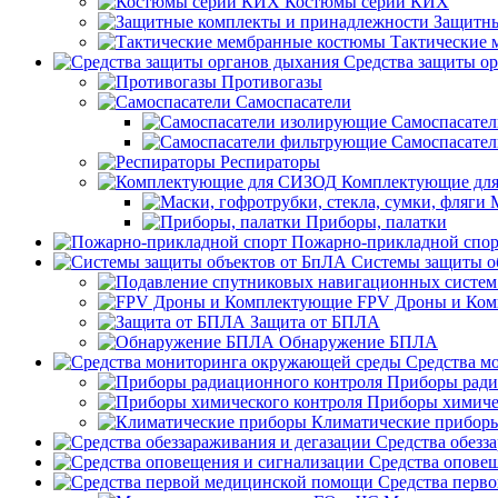
Костюмы серии КИХ
Защитны
Тактические
Средства защиты о
Противогазы
Самоспасатели
Самоспасате
Самоспасате
Респираторы
Комплектующие дл
Приборы, палатки
Пожарно-прикладной спор
Системы защиты о
FPV Дроны и Ко
Защита от БПЛА
Обнаружение БПЛА
Средства м
Приборы ради
Приборы химиче
Климатические прибор
Средства обезз
Средства опове
Средства перв