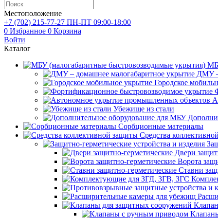
Местоположение
+7 (702)
215-77-27
ПН-ПТ 09:00-18:00
0
Избранное
0
Корзина
Войти
Каталог
МБ
ДМУ –
Городское мобиль
А
Убежище из стали
Дополни
Сорбционные материалы
Средства коллективно
Защ
Двери защит
Ворота защ
Ставни защ
Компле
Расши
Клапан
Клапаны