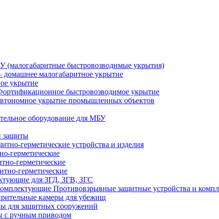
У (малогабаритные быстровозводимые укрытия)
 домашнее малогабаритное укрытие
ное укрытие
Фортификационное быстровозводимое укрытие
втономное укрытие промышленных объектов
тельное оборудование для МБУ
й защиты
итно-герметические устройства и изделия
но-герметические
итно-герметические
итно-герметические
ктующие для ЗГД, ЗГВ, ЗГС
Противовзрывные защитные устройства и комп
рительные камеры для убежищ
ы для защитных сооружений
 с ручным приводом