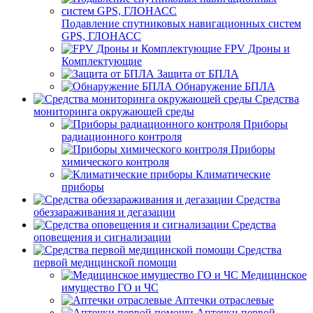
Подавление спутниковых навигационных систем
GPS, ГЛОНАСС
FPV Дроны и
Комплектующие
Защита от БПЛА
Обнаружение БПЛА
Средства
мониторинга окружающей среды
Приборы
радиационного контроля
Приборы
химического контроля
Климатические
приборы
Средства
обеззараживания и дегазации
Средства
оповещения и сигнализации
Средства
первой медицинской помощи
Медицинское
имущество ГО и ЧС
Аптечки отраслевые
Аптечки первой