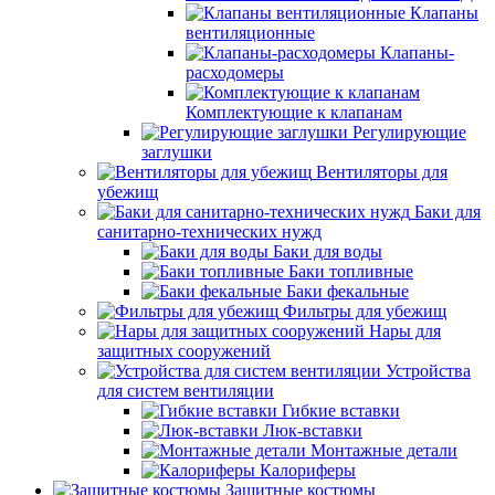
Клапаны
вентиляционные
Клапаны-
расходомеры
Комплектующие к клапанам
Регулирующие
заглушки
Вентиляторы для
убежищ
Баки для
санитарно-технических нужд
Баки для воды
Баки топливные
Баки фекальные
Фильтры для убежищ
Нары для
защитных сооружений
Устройства
для систем вентиляции
Гибкие вставки
Люк-вставки
Монтажные детали
Калориферы
Защитные костюмы