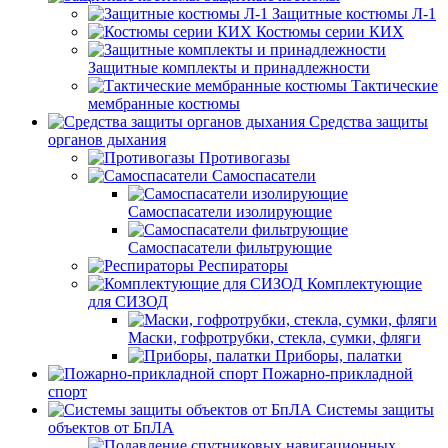
Защитные костюмы Л-1
Костюмы серии КИХ
Защитные комплекты и принадлежности
Тактические
мембранные костюмы
Средства защиты
органов дыхания
Противогазы
Самоспасатели
Самоспасатели изолирующие
Самоспасатели фильтрующие
Респираторы
Комплектующие
для СИЗОД
Маски, гофротрубки, стекла, сумки, фляги
Приборы, палатки
Пожарно-прикладной
спорт
Системы защиты
объектов от БпЛА