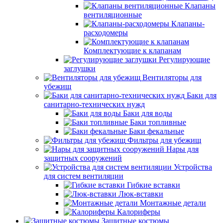
Клапаны
вентиляционные
Клапаны-
расходомеры
Комплектующие к клапанам
Регулирующие
заглушки
Вентиляторы для
убежищ
Баки для
санитарно-технических нужд
Баки для воды
Баки топливные
Баки фекальные
Фильтры для убежищ
Нары для
защитных сооружений
Устройства
для систем вентиляции
Гибкие вставки
Люк-вставки
Монтажные детали
Калориферы
Защитные костюмы