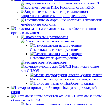
Защитные костюмы Л-1
Костюмы серии КИХ
Защитные комплекты и принадлежности
Тактические
мембранные костюмы
Средства защиты
органов дыхания
Противогазы
Самоспасатели
Самоспасатели изолирующие
Самоспасатели фильтрующие
Респираторы
Комплектующие
для СИЗОД
Маски, гофротрубки, стекла, сумки, фляги
Приборы, палатки
Пожарно-прикладной
спорт
Системы защиты
объектов от БпЛА