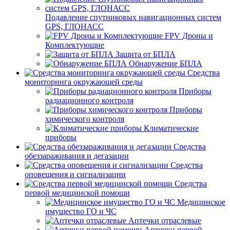
Подавление спутниковых навигационных систем
GPS, ГЛОНАСС
FPV Дроны и
Комплектующие
Защита от БПЛА
Обнаружение БПЛА
Средства
мониторинга окружающей среды
Приборы
радиационного контроля
Приборы
химического контроля
Климатические
приборы
Средства
обеззараживания и дегазации
Средства
оповещения и сигнализации
Средства
первой медицинской помощи
Медицинское
имущество ГО и ЧС
Аптечки отраслевые
Аптечки первой