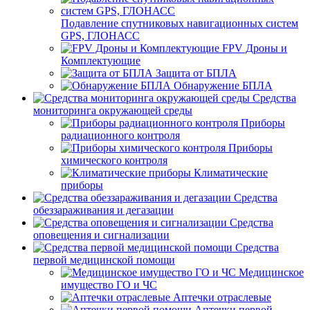
Подавление спутниковых навигационных систем
GPS, ГЛОНАСС
FPV Дроны и
Комплектующие
Защита от БПЛА
Обнаружение БПЛА
Средства
мониторинга окружающей среды
Приборы
радиационного контроля
Приборы
химического контроля
Климатические
приборы
Средства
обеззараживания и дегазации
Средства
оповещения и сигнализации
Средства
первой медицинской помощи
Медицинское
имущество ГО и ЧС
Аптечки отраслевые
Аптечки первой