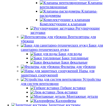
Клапаны
вентиляционные
Клапаны-
расходомеры
Комплектующие к клапанам
Регулирующие
заглушки
Вентиляторы для
убежищ
Баки для
санитарно-технических нужд
Баки для воды
Баки топливные
Баки фекальные
Фильтры для убежищ
Нары для
защитных сооружений
Устройства
для систем вентиляции
Гибкие вставки
Люк-вставки
Монтажные детали
Калориферы
Защитные костюмы