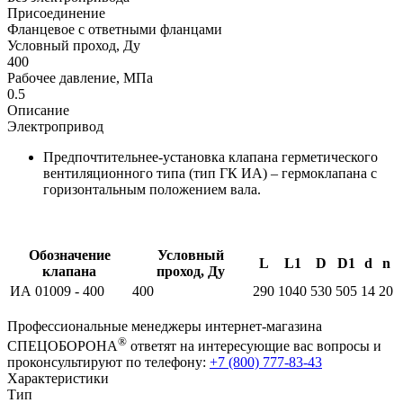
Присоединение
Фланцевое с ответными фланцами
Условный проход, Ду
400
Рабочее давление, МПа
0.5
Описание
Электропривод
Предпочтительнее-установка клапана герметического
вентиляционного типа (тип ГК ИА) – гермоклапана с
горизонтальным положением вала.
Обозначение
Условный
L
L1
D
D1
d
n
клапана
проход, Ду
ИА 01009 - 400
400
290
1040
530
505
14
20
Профессиональные менеджеры интернет-магазина
®
СПЕЦОБОРОНА
ответят на интересующие вас вопросы и
проконсультируют по телефону:
+7 (800) 777-83-43
Характеристики
Тип