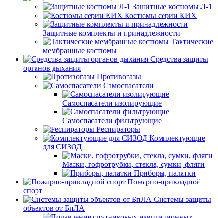
Защитные костюмы Л-1
Костюмы серии КИХ
Защитные комплекты и принадлежности
Тактические
мембранные костюмы
Средства защиты
органов дыхания
Противогазы
Самоспасатели
Самоспасатели изолирующие
Самоспасатели фильтрующие
Респираторы
Комплектующие
для СИЗОД
Маски, гофротрубки, стекла, сумки, фляги
Приборы, палатки
Пожарно-прикладной
спорт
Системы защиты
объектов от БпЛА