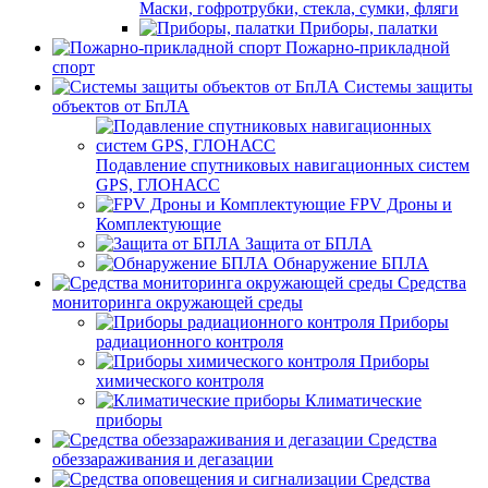
Маски, гофротрубки, стекла, сумки, фляги
Приборы, палатки
Пожарно-прикладной
спорт
Системы защиты
объектов от БпЛА
Подавление спутниковых навигационных систем
GPS, ГЛОНАСС
FPV Дроны и
Комплектующие
Защита от БПЛА
Обнаружение БПЛА
Средства
мониторинга окружающей среды
Приборы
радиационного контроля
Приборы
химического контроля
Климатические
приборы
Средства
обеззараживания и дегазации
Средства