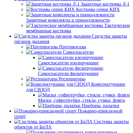
Защитные костюмы Л-1
Костюмы серии КИХ
Защитные комплекты и принадлежности
Тактические
мембранные костюмы
Средства защиты
органов дыхания
Противогазы
Самоспасатели
Самоспасатели изолирующие
Самоспасатели фильтрующие
Респираторы
Комплектующие
для СИЗОД
Маски, гофротрубки, стекла, сумки, фляги
Приборы, палатки
Пожарно-прикладной
спорт
Системы защиты
объектов от БпЛА