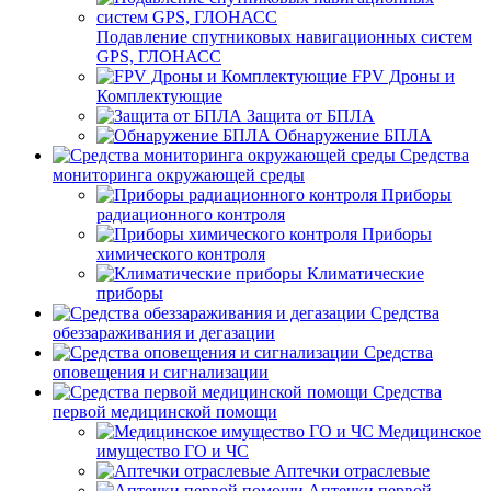
Подавление спутниковых навигационных систем
GPS, ГЛОНАСС
FPV Дроны и
Комплектующие
Защита от БПЛА
Обнаружение БПЛА
Средства
мониторинга окружающей среды
Приборы
радиационного контроля
Приборы
химического контроля
Климатические
приборы
Средства
обеззараживания и дегазации
Средства
оповещения и сигнализации
Средства
первой медицинской помощи
Медицинское
имущество ГО и ЧС
Аптечки отраслевые
Аптечки первой