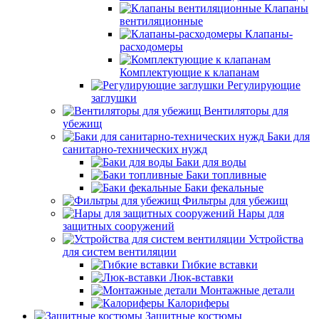
Клапаны
вентиляционные
Клапаны-
расходомеры
Комплектующие к клапанам
Регулирующие
заглушки
Вентиляторы для
убежищ
Баки для
санитарно-технических нужд
Баки для воды
Баки топливные
Баки фекальные
Фильтры для убежищ
Нары для
защитных сооружений
Устройства
для систем вентиляции
Гибкие вставки
Люк-вставки
Монтажные детали
Калориферы
Защитные костюмы