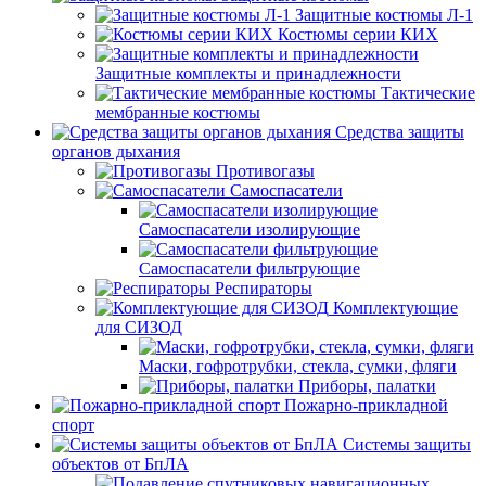
Защитные костюмы Л-1
Костюмы серии КИХ
Защитные комплекты и принадлежности
Тактические
мембранные костюмы
Средства защиты
органов дыхания
Противогазы
Самоспасатели
Самоспасатели изолирующие
Самоспасатели фильтрующие
Респираторы
Комплектующие
для СИЗОД
Маски, гофротрубки, стекла, сумки, фляги
Приборы, палатки
Пожарно-прикладной
спорт
Системы защиты
объектов от БпЛА