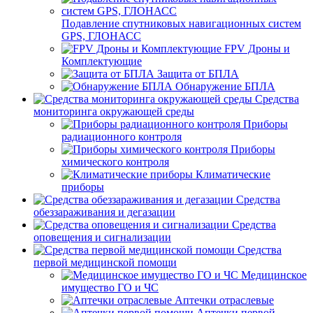
Подавление спутниковых навигационных систем
GPS, ГЛОНАСС
FPV Дроны и
Комплектующие
Защита от БПЛА
Обнаружение БПЛА
Средства
мониторинга окружающей среды
Приборы
радиационного контроля
Приборы
химического контроля
Климатические
приборы
Средства
обеззараживания и дегазации
Средства
оповещения и сигнализации
Средства
первой медицинской помощи
Медицинское
имущество ГО и ЧС
Аптечки отраслевые
Аптечки первой