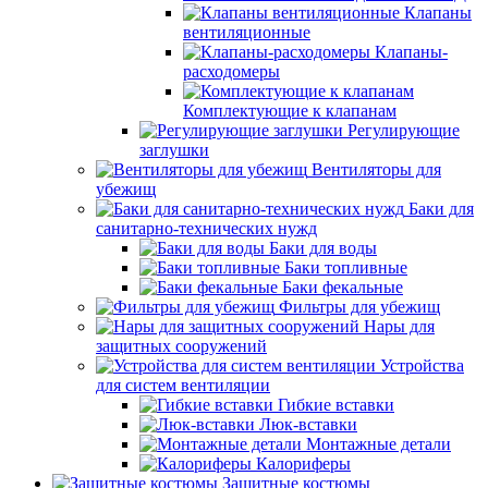
Клапаны
вентиляционные
Клапаны-
расходомеры
Комплектующие к клапанам
Регулирующие
заглушки
Вентиляторы для
убежищ
Баки для
санитарно-технических нужд
Баки для воды
Баки топливные
Баки фекальные
Фильтры для убежищ
Нары для
защитных сооружений
Устройства
для систем вентиляции
Гибкие вставки
Люк-вставки
Монтажные детали
Калориферы
Защитные костюмы