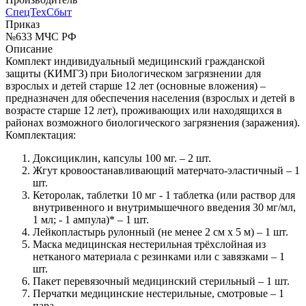
СпецТехСбыт
Приказ
№633 МЧС РФ
Описание
Комплект индивидуальный медицинский гражданской
защиты (КИМГЗ) при Биологическом загрязнении для
взрослых и детей старше 12 лет (основные вложения) –
предназначен для обеспечения населения (взрослых и детей в
возрасте старше 12 лет), проживающих или находящихся в
районах возможного биологического загрязнения (заражения).
Комплектация:
Доксициклин, капсулы 100 мг. – 2 шт.
Жгут кровоостанавливающий матерчато-эластичный – 1
шт.
Кеторолак, таблетки 10 мг - 1 таблетка (или раствор для
внутривенного и внутримышечного введения 30 мг/мл,
1 мл; - 1 ампула)* – 1 шт.
Лейкопластырь рулонный (не менее 2 см х 5 м) – 1 шт.
Маска медицинская нестерильная трёхслойная из
нетканого материала с резинками или с завязками – 1
шт.
Пакет перевязочный медицинский стерильный – 1 шт.
Перчатки медицинские нестерильные, смотровые – 1
пара